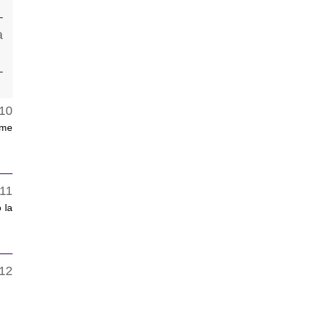
rme
 la