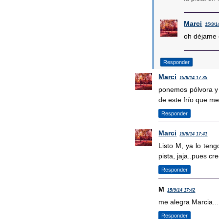
Marci
15/9/1
oh déjame c
Responder
Marci
15/9/14 17:35
ponemos pólvora y 
de este frío que me 
Responder
Marci
15/9/14 17:41
Listo M, ya lo teng
pista, jaja..pues c
Responder
M
15/9/14 17:42
me alegra Marcia...
Responder