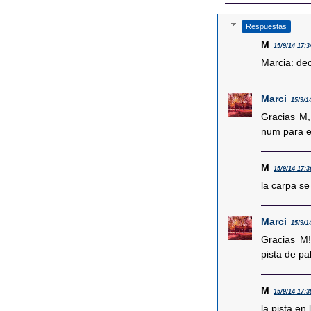
Respuestas
M
15/9/14 17:3
Marcia: de
Marci
15/9/1
Gracias M,
num para e
M
15/9/14 17:3
la carpa se
Marci
15/9/1
Gracias M!
pista de pa
M
15/9/14 17:3
la pista en 