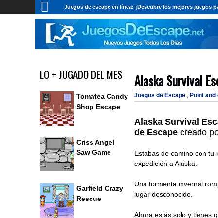
Juegos de escape en línea: ¡Descubre los mejores juegos pa
LO + JUGADO DEL MES
Alaska Survival E
Juegos de Escape
,
Point and
Tomatea Candy
Shop Escape
Alaska Survival Es
de Escape
creado p
Criss Angel
Saw Game
Estabas de camino con tu 
expedición a Alaska.
Una tormenta invernal romp
Garfield Crazy
lugar desconocido.
Rescue
Ahora estás solo y tienes q