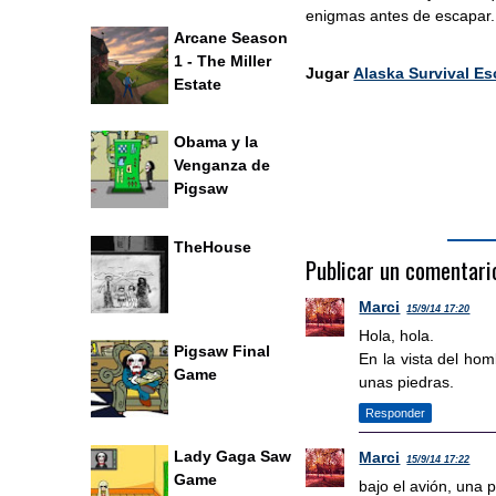
enigmas antes de escapar.
Arcane Season
1 - The Miller
Jugar
Alaska Survival E
Estate
Obama y la
Venganza de
Pigsaw
TheHouse
Publicar un comentari
Marci
15/9/14 17:20
Hola, hola.
Pigsaw Final
En la vista del ho
Game
unas piedras.
Responder
Lady Gaga Saw
Marci
15/9/14 17:22
Game
bajo el avión, una p