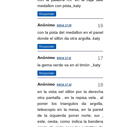
medallon con pista,,katy
Responder
Anónimo
9/9/14 17:05
con la pista del medallon en el panel
donde el sillón da otra argolla..katy
Responder
Anónimo
9/9/14 17:11
la gema verde va en el timón ,,katy
Responder
Anónimo
9/9/14 17:16
en la vista sel sillón por la derecha
otra pantalla , en la repisa vela , al
poner los triangulos da argolla,
telescopio en la mesa, en la pared
de la izquierda poner norte, sur ,
este, oesta, como indica la bandera