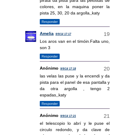
pirata da pista para las pelotitas de
colores, en la maquina poner la
pista 25, 30, 20 da argolla,,katy
Responder
Amelia
9/9/14 17:17
Los aros van en el timóin.Falta uno,
son 3
Responder
Anónimo
9/9/14 17:18
las velas las puse y la encendi y da
pista para el panel de esa pantalla y
da otra argolla , tengo 2
espadas,,katy
Responder
Anónimo
9/9/14 17:21
el telescopio lo abrí y le puse el
circulo redondo, y da clave de