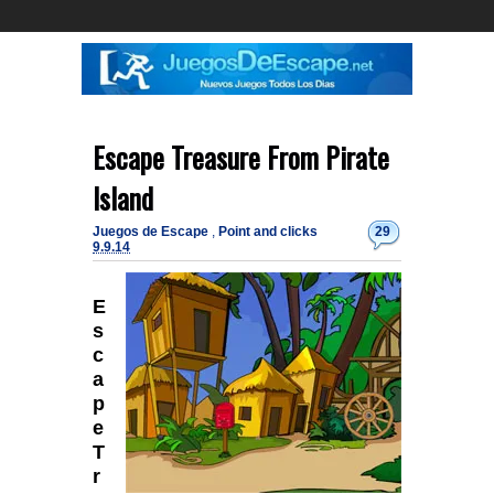
Escape Treasure From Pirate
Island
Juegos de Escape
,
Point and clicks
29
9.9.14
E
s
c
a
p
e
T
r