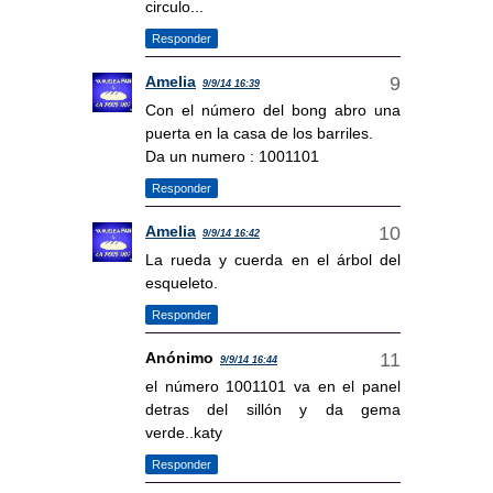
circulo...
Responder
Amelia
9/9/14 16:39
Con el número del bong abro una
puerta en la casa de los barriles.
Da un numero : 1001101
Responder
Amelia
9/9/14 16:42
La rueda y cuerda en el árbol del
esqueleto.
Responder
Anónimo
9/9/14 16:44
el número 1001101 va en el panel
detras del sillón y da gema
verde..katy
Responder