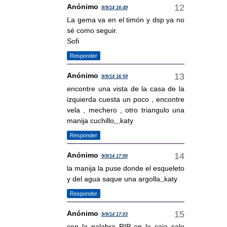
Anónimo
9/9/14 16:49
La gema va en el timón y dsp ya no
sé como seguir.
Sofi
Responder
Anónimo
9/9/14 16:59
encontre una vista de la casa de la
izquierda cuesta un poco , encontre
vela , mechero , otro triangulo una
manija cuchillo,,,katy
Responder
Anónimo
9/9/14 17:00
la manija la puse donde el esqueleto
y del agua saque una argolla,,katy
Responder
Anónimo
9/9/14 17:03
con la palabra RIP en la caja sale