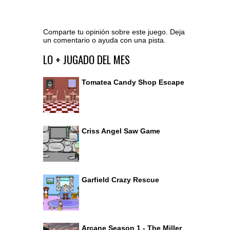
Comparte tu opinión sobre este juego. Deja
un comentario o ayuda con una pista.
Ir al editor de comentarios
LO + JUGADO DEL MES
Tomatea Candy Shop Escape
Criss Angel Saw Game
Garfield Crazy Rescue
Arcane Season 1 - The Miller