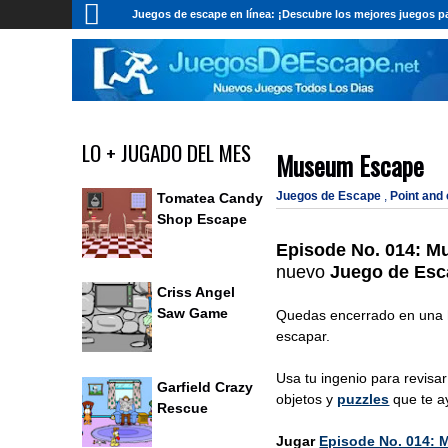
Juegos de escape en línea: ¡Descubre los mejores juegos pa
LO + JUGADO DEL MES
Museum Escape
Juegos de Escape
,
Point and
Tomatea Candy
Shop Escape
Episode No. 014: 
nuevo
Juego de Esc
Criss Angel
Saw Game
Quedas encerrado en una 
escapar.
Usa tu ingenio para revisar
Garfield Crazy
objetos y
puzzles
que te a
Rescue
Jugar
Episode No. 014: