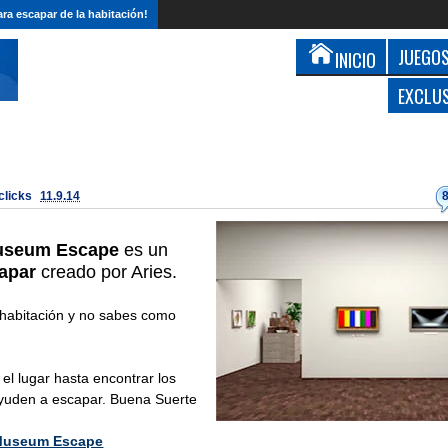
ra escapar de la habitación!
JUEGOS
INICIO
EXCLU
 clicks
11.9.14
Museum Escape
es un
apar
creado por Aries.
habitación y no sabes como
 el lugar hasta encontrar los
yuden a escapar. Buena Suerte
 Museum Escape