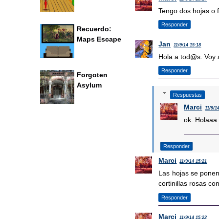
Tengo dos hojas o f
Responder
Recuerdo:
Maps Escape
Jan
11/9/14 15:18
Hola a tod@s. Voy a
Responder
Forgoten
Asylum
Respuestas
Marci
11/9/1
ok. Holaaa
Responder
Marci
11/9/14 15:21
Las hojas se ponen
cortinillas rosas co
Responder
Marci
11/9/14 15:22