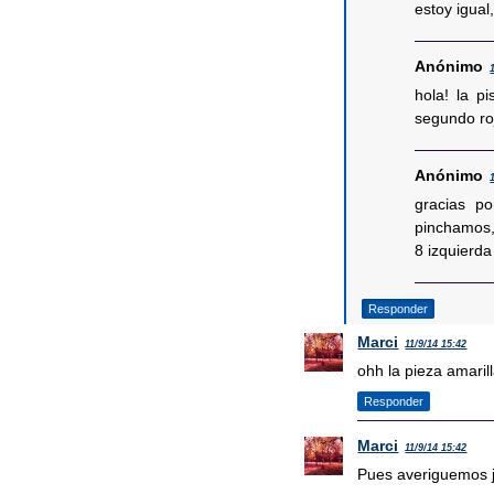
estoy igual
Anónimo
hola! la pi
segundo ro
Anónimo
gracias p
pinchamos, 
8 izquierda
Responder
Marci
11/9/14 15:42
ohh la pieza amarill
Responder
Marci
11/9/14 15:42
Pues averiguemos j