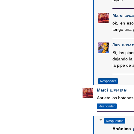
Marci
11/9/1
ok, en eso
tengo una p
Jan
11/9/14 1
Si, las pip
dejando la 
la pipe de 
Responder
Marci
11/9/14 15:36
Aprieto los botones
Responder
Respuestas
Anónimo