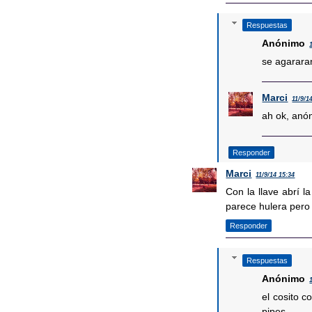
Respuestas
Anónimo
se agararan
Marci
11/9/1
ah ok, anón
Responder
Marci
11/9/14 15:34
Con la llave abrí la
parece hulera pero 
Responder
Respuestas
Anónimo
el cosito c
pipes