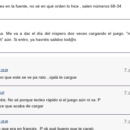
es en la fuente, no sé en qué orden lo hice , salen números 68-34
na. Me va a dar el día del níspero dos veces cargando el juego. "
2%" aún. Si entro, ya havréis salidos tod@s
4 15:25
o que este se ve pa rato...ojalá te cargue
5:27
réis. No sé porque tecleo rápido si el juego aún ni va :P
ce que acaba de cargar
4 15:30
 que era en francés, :P ok qué bueno que te cargó.