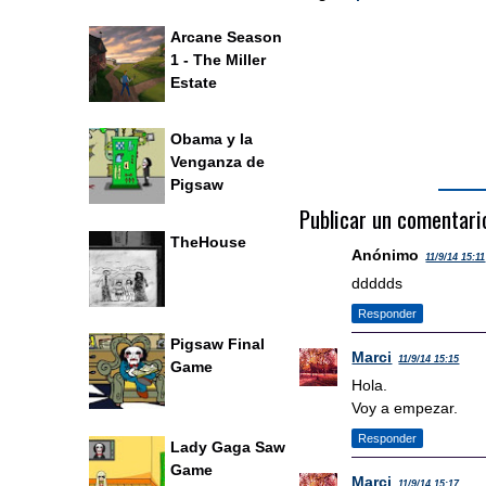
Arcane Season
1 - The Miller
Estate
Obama y la
Venganza de
Pigsaw
Publicar un comentari
TheHouse
Anónimo
11/9/14 15:11
ddddds
Responder
Pigsaw Final
Marci
11/9/14 15:15
Game
Hola.
Voy a empezar.
Responder
Lady Gaga Saw
Game
Marci
11/9/14 15:17