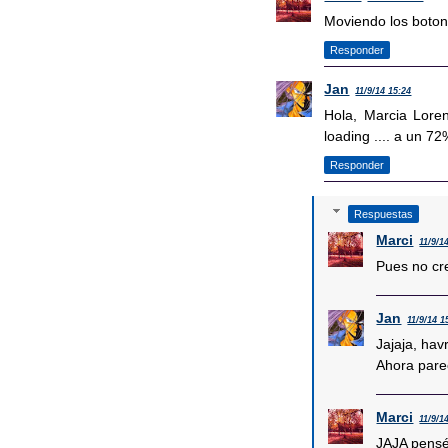
Moviendo los boton
Responder
Jan
11/9/14 15:24
Hola, Marcia Lore
loading .... a un 7
Responder
Respuestas
Marci
11/9/1
Pues no cre
Jan
11/9/14 1
Jajaja, hav
Ahora pare
Marci
11/9/1
JAJA pensé