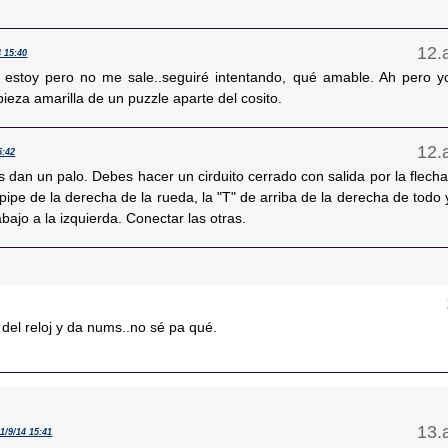
4 15:40
 estoy pero no me sale..seguiré intentando, qué amable. Ah pero y
ieza amarilla de un puzzle aparte del cosito.
5:42
es dan un palo. Debes hacer un cirduito cerrado con salida por la flecha
pipe de la derecha de la rueda, la "T" de arriba de la derecha de todo 
abajo a la izquierda. Conectar las otras.
 del reloj y da nums..no sé pa qué.
11/9/14 15:41