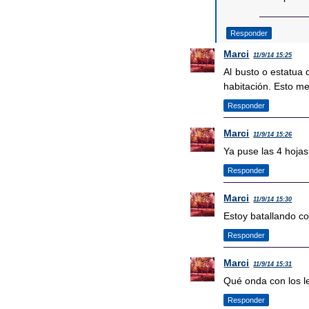
Responder
Marci
11/9/14 15:25
Al busto o estatua 
habitación. Esto me 
Responder
Marci
11/9/14 15:26
Ya puse las 4 hojas
Responder
Marci
11/9/14 15:30
Estoy batallando co
Responder
Marci
11/9/14 15:31
Qué onda con los l
Responder