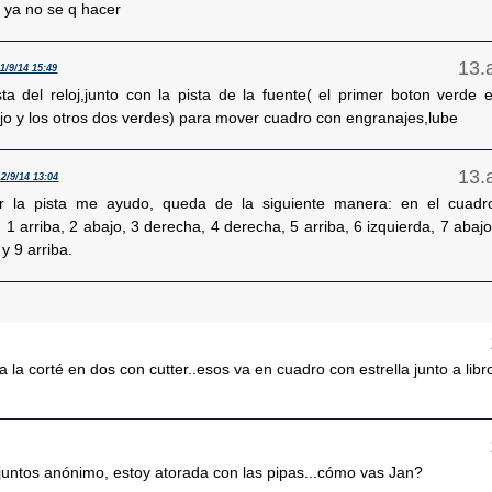
, ya no se q hacer
11/9/14 15:49
sta del reloj,junto con la pista de la fuente( el primer boton verde e
jo y los otros dos verdes) para mover cuadro con engranajes,lube
12/9/14 13:04
or la pista me ayudo, queda de la siguiente manera: en el cuadr
1 arriba, 2 abajo, 3 derecha, 4 derecha, 5 arriba, 6 izquierda, 7 abajo
 y 9 arriba.
a la corté en dos con cutter..esos va en cuadro con estrella junto a libr
untos anónimo, estoy atorada con las pipas...cómo vas Jan?