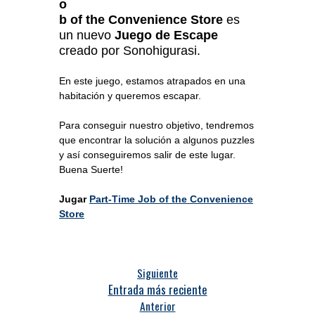
o
b of the Convenience Store
es
un nuevo
Juego de Escape
creado por Sonohigurasi.
En este juego, estamos atrapados en una
habitación y queremos escapar.
Para conseguir nuestro objetivo, tendremos
que encontrar la solución a algunos puzzles
y así conseguiremos salir de este lugar.
Buena Suerte!
Jugar
Part-Time Job of the Convenience
Store
Siguiente
Entrada más reciente
Anterior