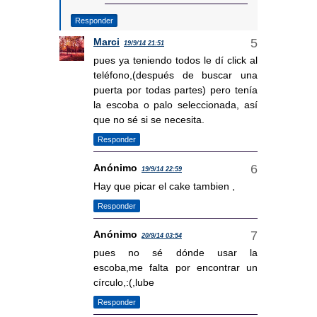
Responder
Marci
19/9/14 21:51
pues ya teniendo todos le dí click al
teléfono,(después de buscar una
puerta por todas partes) pero tenía
la escoba o palo seleccionada, así
que no sé si se necesita.
Responder
Anónimo
19/9/14 22:59
Hay que picar el cake tambien ,
Responder
Anónimo
20/9/14 03:54
pues no sé dónde usar la
escoba,me falta por encontrar un
círculo,:(,lube
Responder