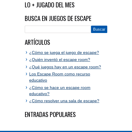
Ir al editor de comentarios
LO + JUGADO DEL MES
BUSCA EN JUEGOS DE ESCAPE
ARTÍCULOS
¿Cómo se juega el juego de escape?
¿Quién inventó el escape room?
¿Qué juegos hay en un escape room?
Los Escape Room como recurso
educativo
¿Cómo se hace un escape room
educativo?
¿Cómo resolver una sala de escape?
ENTRADAS POPULARES