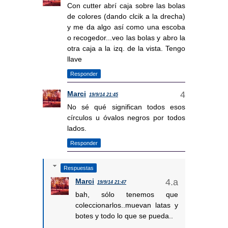
Con cutter abrí caja sobre las bolas
de colores (dando clcik a la drecha)
y me da algo así como una escoba
o recogedor...veo las bolas y abro la
otra caja a la izq. de la vista. Tengo
llave
Responder
Marci
19/9/14 21:45
No sé qué significan todos esos
círculos u óvalos negros por todos
lados.
Responder
Respuestas
Marci
19/9/14 21:47
bah, sólo tenemos que
coleccionarlos..muevan latas y
botes y todo lo que se pueda..