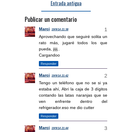
Entrada antigua
Publicar un comentario
Marci
19/9/14 21:38
Aprovechando que seguiré solita un
rato más, jugaré todos los que
pueda, jijij..
Cargandoo
Responder
Marci
19/9/14 21:42
Tengo un teléfono que no se si ya
estaba ahí, Abri la caja de 3 dígitos
contando las latas naranjas que se
ven enfrente dentro del
refrigerador.eso me dio cutter
Responder
Marci
19/9/14 21:44