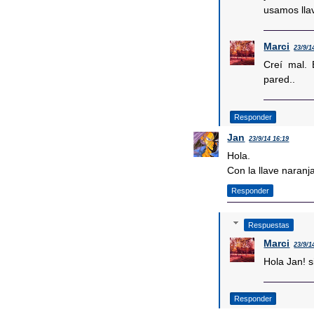
usamos llav
Marci
23/9/1
Creí mal. 
pared..
Responder
Jan
23/9/14 16:19
Hola.
Con la llave naranj
Responder
Respuestas
Marci
23/9/1
Hola Jan! s
Responder