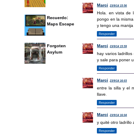
Marci
23/9/14 15:56
Hola. en vista de 
Recuerdo:
pongo en la misma vi
Maps Escape
y tengo una manija
Responder
Marci
Forgoten
23/9/14 15:59
Asylum
hay varios ladrillo
y sale para poner u
Responder
Marci
23/9/14 16:03
entre la silla y el
llave.
Responder
Marci
23/9/14 16:04
y quité otro ladrillo
Responder