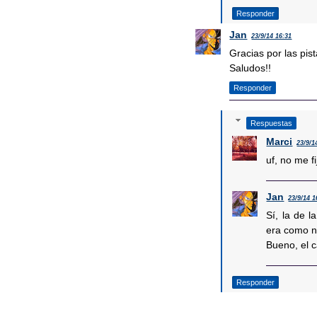
Responder
Jan
23/9/14 16:31
Gracias por las pis
Saludos!!
Responder
Respuestas
Marci
23/9/1
uf, no me f
Jan
23/9/14 1
Sí, la de l
era como n
Bueno, el c
Responder