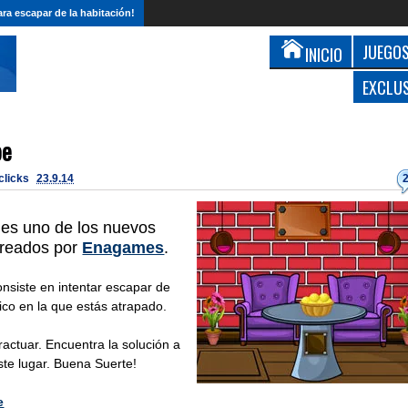
ra escapar de la habitación!
JUEGOS
INICIO
EXCLU
pe
 clicks
23.9.14
es uno de los nuevos
reados por
Enagames
.
onsiste en intentar escapar de
tico en la que estás atrapado.
eractuar. Encuentra la solución a
te lugar. Buena Suerte!
e