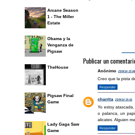
Arcane Season
1 - The Miller
Estate
Obama y la
Venganza de
Pigsaw
Publicar un comentari
TheHouse
Anónimo
23/9/14 15:0
Creo que la pista d
Responder
Pigsaw Final
charrita
23/9/14 15:41
Game
Yo estoy atascada, 
o palanca, un pap
alicates. Alguien 
Lady Gaga Saw
Responder
Game