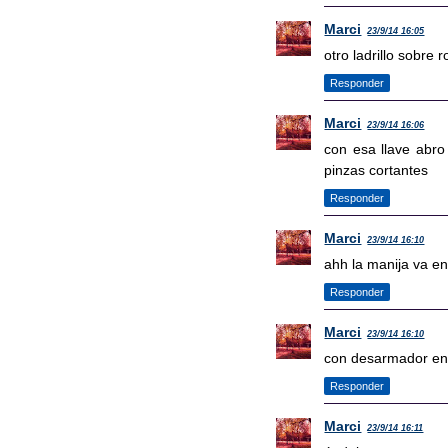
Marci
23/9/14 16:05
otro ladrillo sobre 
Responder
Marci
23/9/14 16:06
con esa llave abro
pinzas cortantes
Responder
Marci
23/9/14 16:10
ahh la manija va e
Responder
Marci
23/9/14 16:10
con desarmador en 
Responder
Marci
23/9/14 16:11