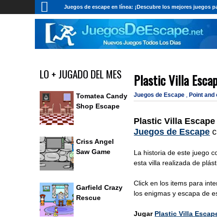
Juegos de escape en línea: ¡Descubre los mejores juegos pa
LO + JUGADO DEL MES
Plastic Villa Esca
Juegos de Escape
,
Point and
Tomatea Candy
Shop Escape
Plastic Villa Escape
Juegos de Escape
c
Criss Angel
Saw Game
La historia de este juego c
esta villa realizada de plás
Click en los items para int
Garfield Crazy
los enigmas y escapa de es
Rescue
Jugar
Plastic Villa Escap