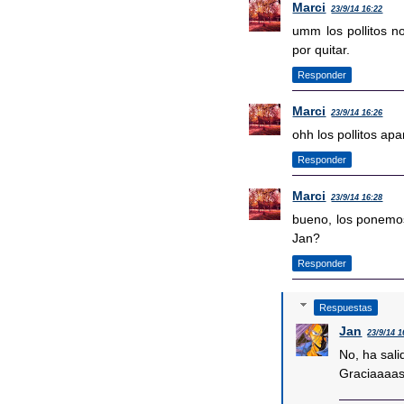
Marci
23/9/14 16:22
umm los pollitos no
por quitar.
Responder
Marci
23/9/14 16:26
ohh los pollitos ap
Responder
Marci
23/9/14 16:28
bueno, los ponemos 
Jan?
Responder
Respuestas
Jan
23/9/14 1
No, ha sal
Graciaaaas