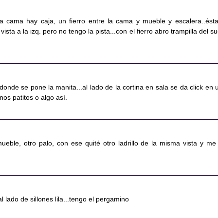
la cama hay caja, un fierro entre la cama y mueble y escalera..ésta
sta a la izq. pero no tengo la pista...con el fierro abro trampilla del su
s donde se pone la manita...al lado de la cortina en sala se da click en 
nos patitos o algo así.
 mueble, otro palo, con ese quité otro ladrillo de la misma vista y me
 al lado de sillones lila...tengo el pergamino