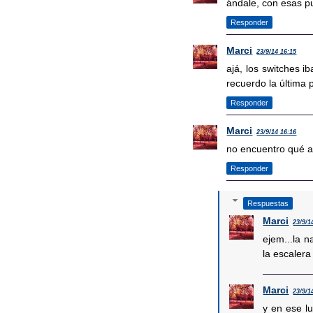
ándale, con esas pu
Responder
Marci
23/9/14 16:15
ajá, los switches 
recuerdo la última
Responder
Marci
23/9/14 16:16
no encuentro qué ab
Responder
Respuestas
Marci
23/9/1
ejem...la n
la escalera
Marci
23/9/1
y en ese l