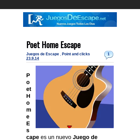
Poet Home Escape
Juegos de Escape
,
Point and clicks
1
23.9.14
P
o
et
H
o
m
e
E
s
cape
es un nuevo
Juego de