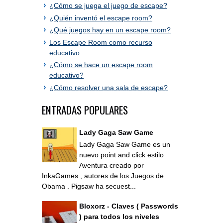
¿Cómo se juega el juego de escape?
¿Quién inventó el escape room?
¿Qué juegos hay en un escape room?
Los Escape Room como recurso
educativo
¿Cómo se hace un escape room
educativo?
¿Cómo resolver una sala de escape?
ENTRADAS POPULARES
Lady Gaga Saw Game
Lady Gaga Saw Game es un
nuevo point and click estilo
Aventura creado por
InkaGames , autores de los Juegos de
Obama . Pigsaw ha secuest...
Bloxorz - Claves ( Passwords
) para todos los niveles