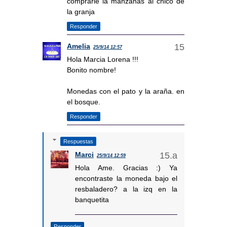
comprarle la manzanas al chico de
la granja
Responder
Amelia
25/9/14 12:57
Hola Marcia Lorena !!!
Bonito nombre!
Monedas con el pato y la araña. en
el bosque.
Responder
Respuestas
Marci
25/9/14 12:59
Hola Ame. Gracias :) Ya
encontraste la moneda bajo el
resbaladero? a la izq en la
banquetita
Responder