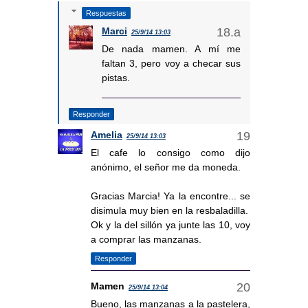
Respuestas
Marci
25/9/14 13:03
De nada mamen. A mí me
faltan 3, pero voy a checar sus
pistas.
Responder
Amelia
25/9/14 13:03
El cafe lo consigo como dijo
anónimo, el señor me da moneda.
Gracias Marcia! Ya la encontre... se
disimula muy bien en la resbaladilla.
Ok y la del sillón ya junte las 10, voy
a comprar las manzanas.
Responder
Mamen
25/9/14 13:04
Bueno, las manzanas a la pastelera,