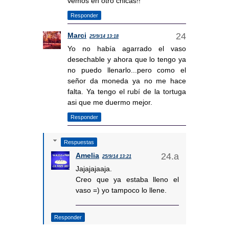
vemos en otro chicas!!
Responder
Marci
25/9/14 13:18
Yo no había agarrado el vaso
desechable y ahora que lo tengo ya
no puedo llenarlo...pero como el
señor da moneda ya no me hace
falta. Ya tengo el rubí de la tortuga
asi que me duermo mejor.
Responder
Respuestas
Amelia
25/9/14 13:21
Jajajajaaja.
Creo que ya estaba lleno el
vaso =) yo tampoco lo llene.
Responder