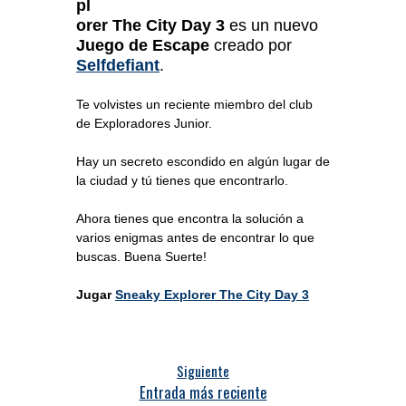
pl
orer The City Day 3
es un nuevo
Juego de Escape
creado por
Selfdefiant
.
Te volvistes un reciente miembro del club
de Exploradores Junior.
Hay un secreto escondido en algún lugar de
la ciudad y tú tienes que encontrarlo.
Ahora tienes que encontra la solución a
varios enigmas antes de encontrar lo que
buscas. Buena Suerte!
Jugar
Sneaky Explorer The City Day 3
Siguiente
Entrada más reciente