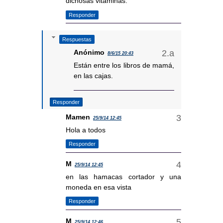
dichosas vitaminas.
Responder
Respuestas
Anónimo
8/6/15 20:43
Están entre los libros de mamá,
en las cajas.
Responder
Mamen
25/9/14 12:45
Hola a todos
Responder
M
25/9/14 12:45
en las hamacas cortador y una
moneda en esa vista
Responder
M
25/9/14 12:46