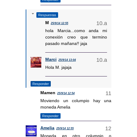
Respuestas
M
25/9/14 12:55
hola Marcia...como anda mi
conexión creo que termino
pasado mañana!! jaja
Marci
25/9/14 13:04
Hola M. jajaja
Responder
Mamen
25/9/14 12:54
Moviendo un columpio hay una
moneda Amelia
Responder
Amelia
25/9/14 12:55
Moneda en otro columpio o