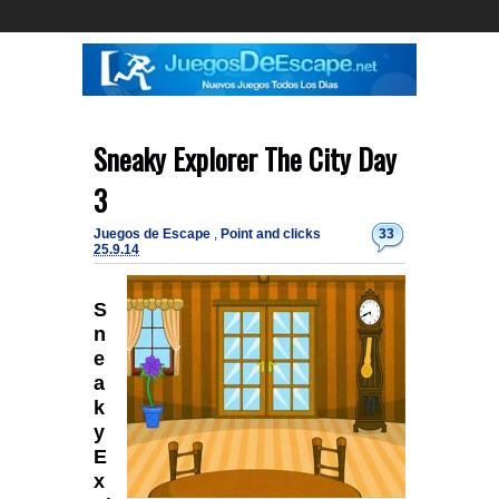
Sneaky Explorer The City Day
3
Juegos de Escape
,
Point and clicks
33
25.9.14
S
n
e
a
k
y
E
x