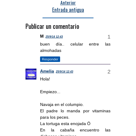
Anterior
Entrada antigua
Publicar un comentario
M
25/9/14 12:43
buen día.. celular entre las
almohadas
Responder
Amelia
25/9/14 12:43
Hola!
Empiezo...
Navaja en el columpio.
El padre lo manda por vitaminas
para los peces.
La tortuga esta enojada Ö
En la cabaña encuentro las