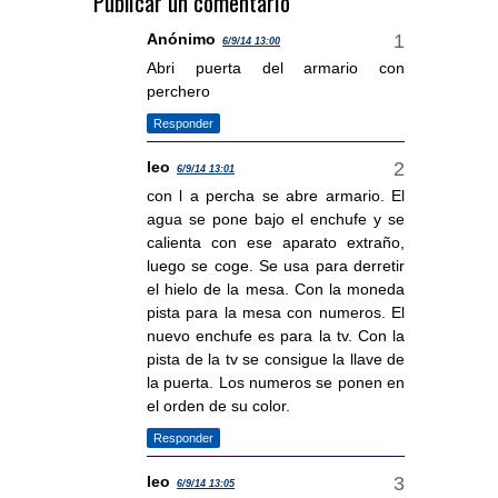
Publicar un comentario
Anónimo
6/9/14 13:00
Abri puerta del armario con
perchero
Responder
leo
6/9/14 13:01
con l a percha se abre armario. El
agua se pone bajo el enchufe y se
calienta con ese aparato extraño,
luego se coge. Se usa para derretir
el hielo de la mesa. Con la moneda
pista para la mesa con numeros. El
nuevo enchufe es para la tv. Con la
pista de la tv se consigue la llave de
la puerta. Los numeros se ponen en
el orden de su color.
Responder
leo
6/9/14 13:05