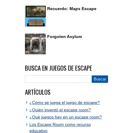
Recuerdo: Maps Escape
Forgoten Asylum
BUSCA EN JUEGOS DE ESCAPE
ARTÍCULOS
¿Cómo se juega el juego de escape?
¿Quién inventó el escape room?
¿Qué juegos hay en un escape room?
Los Escape Room como recurso
educativo