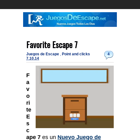
Favorite Escape 7
Juegos de Escape
,
Point and clicks
4
7.10.14
F
a
v
o
ri
te
E
s
c
ape 7
es un
Nuevo Juego de