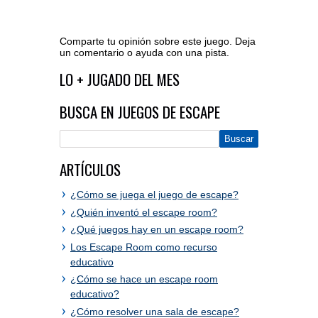
Comparte tu opinión sobre este juego. Deja
un comentario o ayuda con una pista.
Ir al editor de comentarios
LO + JUGADO DEL MES
BUSCA EN JUEGOS DE ESCAPE
ARTÍCULOS
¿Cómo se juega el juego de escape?
¿Quién inventó el escape room?
¿Qué juegos hay en un escape room?
Los Escape Room como recurso
educativo
¿Cómo se hace un escape room
educativo?
¿Cómo resolver una sala de escape?