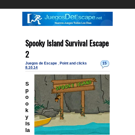
Spooky Island Survival Escape
2
Juegos de Escape
,
Point and clicks
15
8.10.14
S
p
o
o
k
y
Is
la