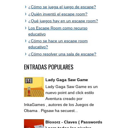
¿Cómo se juega el juego de escape?
¿Quién inventó el escape room?
¿Qué juegos hay en un escape room?
Los Escape Room como recurso
educativo
¿Cómo se hace un escape room
educativo?
¿Cómo resolver una sala de escape?
ENTRADAS POPULARES
Lady Gaga Saw Game
Lady Gaga Saw Game es un
nuevo point and click estilo
Aventura creado por
InkaGames , autores de los Juegos de
Obama . Pigsaw ha secuest...
Bloxorz - Claves ( Passwords