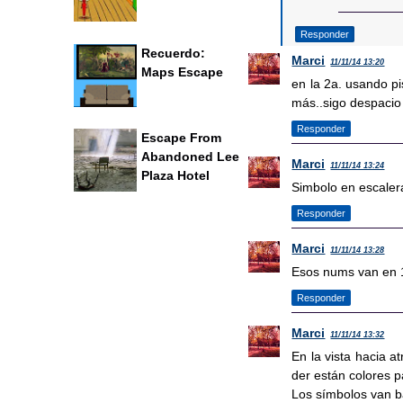
Responder
Recuerdo:
Marci
11/11/14 13:20
Maps Escape
en la 2a. usando pi
más..sigo despacio
Responder
Escape From
Abandoned Lee
Marci
11/11/14 13:24
Plaza Hotel
Simbolo en escalera,
Responder
Marci
11/11/14 13:28
Esos nums van en 1
Responder
Marci
11/11/14 13:32
En la vista hacia a
der están colores p
Los símbolos van 