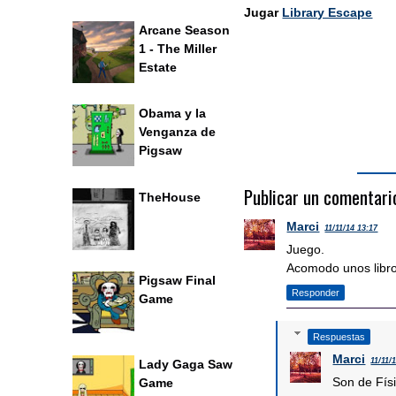
Jugar
Library Escape
Arcane Season
1 - The Miller
Estate
Obama y la
Venganza de
Pigsaw
Publicar un comentari
TheHouse
Marci
11/11/14 13:17
Juego.
Acomodo unos libro
Pigsaw Final
Responder
Game
Respuestas
Marci
11/11/
Lady Gaga Saw
Son de Físi
Game