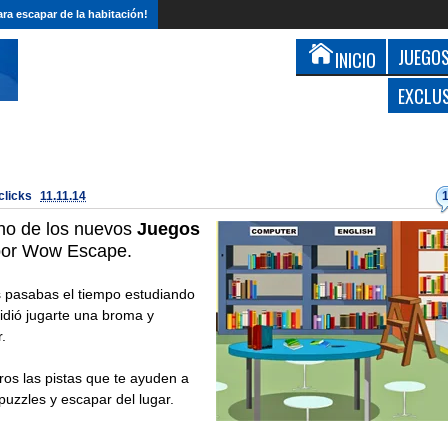
ra escapar de la habitación!
JUEGOS
INICIO
EXCLU
 clicks
11.11.14
no de los nuevos
Juegos
por Wow Escape.
s pasabas el tiempo estudiando
cidió jugarte una broma y
r.
ros las pistas que te ayuden a
 puzzles y escapar del lugar.