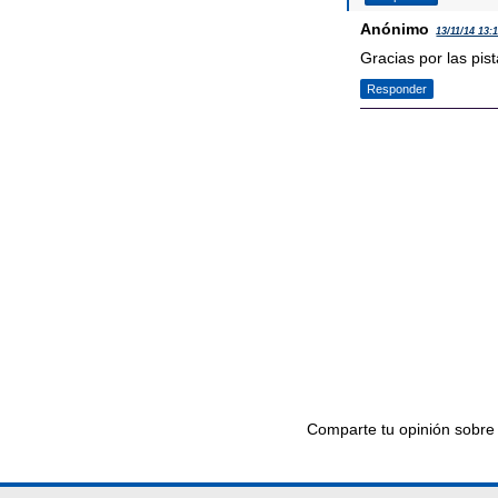
Anónimo
13/11/14 13:
Gracias por las pist
Responder
Comparte tu opinión sobre 
Ir al editor de comentari