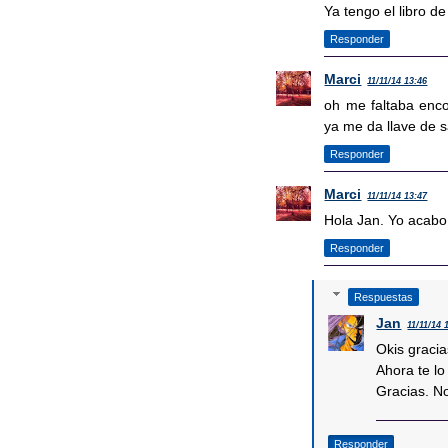
Ya tengo el libro de
Responder
Marci
11/11/14 13:46
oh me faltaba enco
ya me da llave de s
Responder
Marci
11/11/14 13:47
Hola Jan. Yo acabo d
Responder
Respuestas
Jan
11/11/14 
Okis gracia
Ahora te lo
Gracias. N
Responder