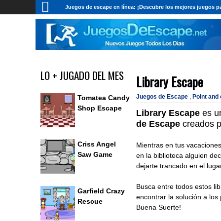
Juegos de escape en línea: ¡Descubre los mejores juegos pa
LO + JUGADO DEL MES
Library Escape
Juegos de Escape
,
Point and
Tomatea Candy
Shop Escape
Library Escape
es u
de Escape
creados 
Criss Angel
Mientras en tus vacacione
Saw Game
en la biblioteca alguien de
dejarte trancado en el luga
Busca entre todos estos lib
Garfield Crazy
encontrar la solución a los
Rescue
Buena Suerte!