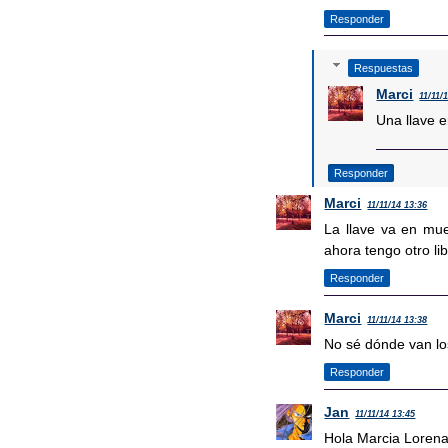
Responder
Respuestas
Marci
11/11/
Una llave e
Responder
Marci
11/11/14 13:36
La llave va en mue
ahora tengo otro lib
Responder
Marci
11/11/14 13:38
No sé dónde van los
Responder
Jan
11/11/14 13:45
Hola Marcia Lorena