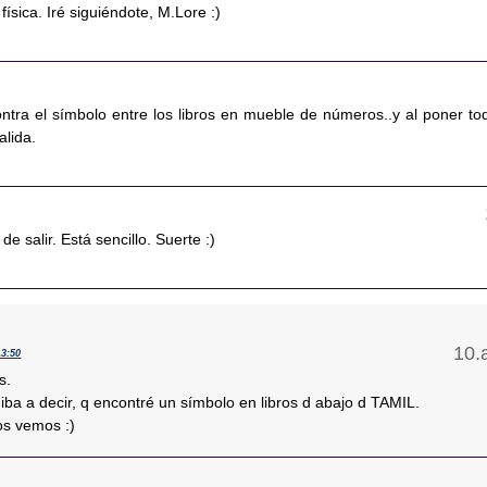
 física. Iré siguiéndote, M.Lore :)
ntra el símbolo entre los libros en mueble de números..y al poner to
alida.
e salir. Está sencillo. Suerte :)
13:50
s.
 iba a decir, q encontré un símbolo en libros d abajo d TAMIL.
os vemos :)