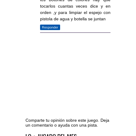
tocarlos cuantas veces dice y en
orden ,y para limpiar el espejo con
pistola de agua y botella se juntan
Responder
Comparte tu opinión sobre este juego. Deja
un comentario o ayuda con una pista.
Ir al editor de comentarios