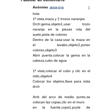
Anónimo
18/3/16 07:01
hola
1ª vista,maza y 2 trozos naranjas
Drch:gema,objeto1,usar trozo
naranja en la piezas rota del
suelo,pista de colores
Dentro de la casa:usar la maza en
el lavabo,objeto2,poner
colores,objeto3
Abrir puerta:colocar la gema en la
cabeza,cubo de agua
1ª vista,colocar el cubo y clic en el
nido,objeto4
Colocar los objetos,llave para vista
drch
Arrb del arco de medio punto,se
colocan las copas,clic en el muro
en la fuente,copa1,puzle de