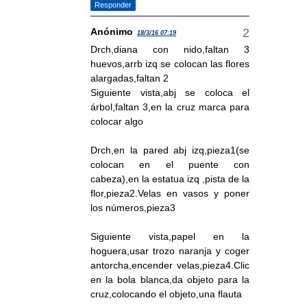
Responder
Anónimo
18/3/16 07:19
Drch,diana con nido,faltan 3
huevos,arrb izq se colocan las flores
alargadas,faltan 2
Siguiente vista,abj se coloca el
árbol,faltan 3,en la cruz marca para
colocar algo
Drch,en la pared abj izq,pieza1(se
colocan en el puente con
cabeza),en la estatua izq ,pista de la
flor,pieza2.Velas en vasos y poner
los números,pieza3
Siguiente vista,papel en la
hoguera,usar trozo naranja y coger
antorcha,encender velas,pieza4.Clic
en la bola blanca,da objeto para la
cruz,colocando el objeto,una flauta