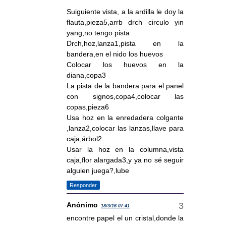
Suiguiente vista, a la ardilla le doy la
flauta,pieza5,arrb drch circulo yin
yang,no tengo pista
Drch,hoz,lanza1,pista en la
bandera,en el nido los huevos
Colocar los huevos en la
diana,copa3
La pista de la bandera para el panel
con signos,copa4,colocar las
copas,pieza6
Usa hoz en la enredadera colgante
,lanza2,colocar las lanzas,llave para
caja,árbol2
Usar la hoz en la columna,vista
caja,flor alargada3,y ya no sé seguir
alguien juega?,lube
Responder
Anónimo
18/3/16 07:41
encontre papel el un cristal,donde la