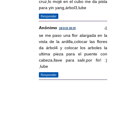
cruz,lo mojé en el cubo me da pista
para yin yang,árbol3,lube
Responder
Anónimo
18/3/16 08:05
se me paso una flor alargada en la
vista de la ardilla,colocar las flores
da árbol4 y colocar los arboles la
ultima pieza para el puente con
cabeza,llave para salir,por fin! :)
,lube
Responder