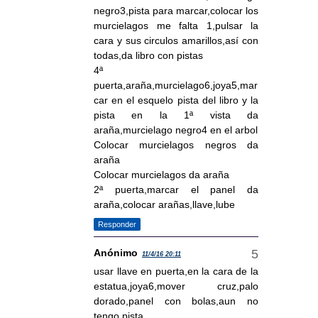
negro3,pista para marcar,colocar los
murcielagos me falta 1,pulsar la
cara y sus circulos amarillos,así con
todas,da libro con pistas
4ª
puerta,araña,murcielago6,joya5,mar
car en el esquelo pista del libro y la
pista en la 1ª vista da
araña,murcielago negro4 en el arbol
Colocar murcielagos negros da
araña
Colocar murcielagos da araña
2ª puerta,marcar el panel da
araña,colocar arañas,llave,lube
Responder
Anónimo
11/4/16 20:11
usar llave en puerta,en la cara de la
estatua,joya6,mover cruz,palo
dorado,panel con bolas,aun no
tengo pista