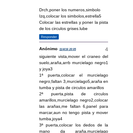
Drch,poner los numeros,simbolo
Izq,colocar los simbolos,estrella5
Colocar las estrellas y poner la pista
de los circulos grises.lube
Responder
Anónimo
11/4/16 20:05
siguiente vista,mover el craneo del
suelo,araña,arrb murcielago negro1
y joya3
1ª puerta,colocar el murcielago
negro,faltan 3,murcielago5,araña en
tumba y pista de circulos amarillos
2ª puerta,pista de circulos
amarillos,murcielago negro2,colocar
las arañas,me faltan 6,panel para
marcar,aun no tengo pista y mover
tumba,joya4
3ª puerta,colocar los dedos de la
mano da araña,murcielago