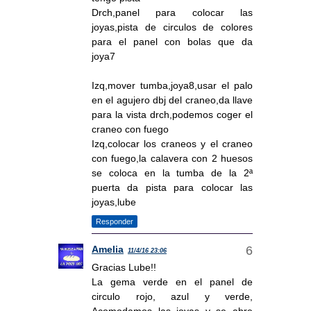
Drch,panel para colocar las
joyas,pista de circulos de colores
para el panel con bolas que da
joya7
Izq,mover tumba,joya8,usar el palo
en el agujero dbj del craneo,da llave
para la vista drch,podemos coger el
craneo con fuego
Izq,colocar los craneos y el craneo
con fuego,la calavera con 2 huesos
se coloca en la tumba de la 2ª
puerta da pista para colocar las
joyas,lube
Responder
Amelia
11/4/16 23:06
Gracias Lube!!
La gema verde en el panel de
circulo rojo, azul y verde,
Acomodamos las joyas y se abre