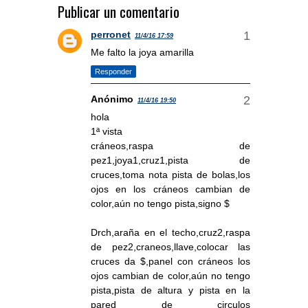
Publicar un comentario
perronet
11/4/16 17:59
Me falto la joya amarilla
Responder
Anónimo
11/4/16 19:50
hola
1ª vista
cráneos,raspa de
pez1,joya1,cruz1,pista de
cruces,toma nota pista de bolas,los
ojos en los cráneos cambian de
color,aún no tengo pista,signo $
Drch,araña en el techo,cruz2,raspa
de pez2,craneos,llave,colocar las
cruces da $,panel con cráneos los
ojos cambian de color,aún no tengo
pista,pista de altura y pista en la
pared de circulos