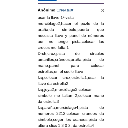
Anónimo
11/4/16 19:57
usar la llave,1ª vista
murciélago2,hacer el puzle de la
araña,da símbolo,puerta que
necesita llave y panel de números
aun no tengo pista,colocar las
cruces me falta 1
Drch,cruz,pista de círculos
amarillos,cráneos,araña,pista de
mano,panel para colocar
estrellas,en el suelo llave
Izq,colocar cruz,estrella1,usar la
llave da estrella2
Izq,joya2,murciélago3,colocar
simbolo me faltan 2,colocar mano
da estrella3
Izq,araña,murcielago4,pista de
numeros 3212,colocar craneos da
símbolo,coger los craneos,pista de
altura clics 1 3 0 2, da estrella4