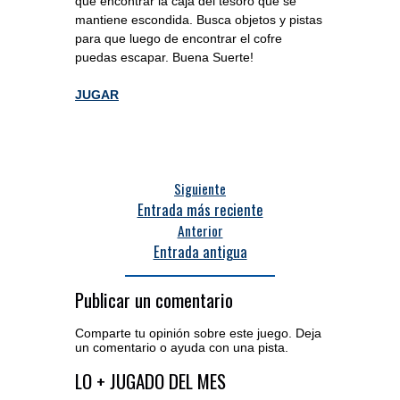
que encontrar la caja del tesoro que se
mantiene escondida. Busca objetos y pistas
para que luego de encontrar el cofre
puedas escapar. Buena Suerte!
JUGAR
Siguiente
Entrada más reciente
Anterior
Entrada antigua
Publicar un comentario
Comparte tu opinión sobre este juego. Deja
un comentario o ayuda con una pista.
Acceder al editor de comentarios
LO + JUGADO DEL MES