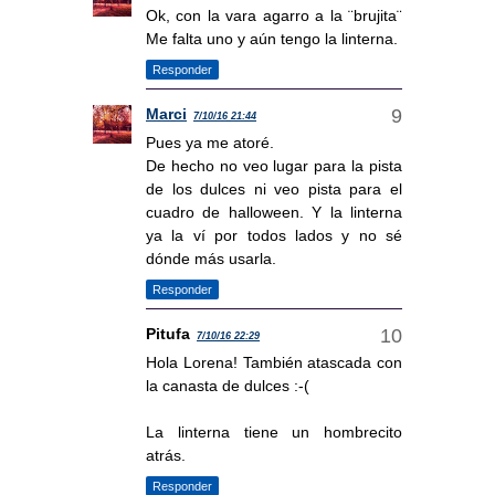
Ok, con la vara agarro a la ¨brujita¨
Me falta uno y aún tengo la linterna.
Responder
Marci
7/10/16 21:44
Pues ya me atoré.
De hecho no veo lugar para la pista
de los dulces ni veo pista para el
cuadro de halloween. Y la linterna
ya la ví por todos lados y no sé
dónde más usarla.
Responder
Pitufa
7/10/16 22:29
Hola Lorena! También atascada con
la canasta de dulces :-(
La linterna tiene un hombrecito
atrás.
Responder