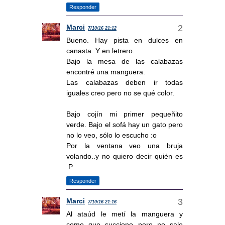
Responder
Marci
7/10/16 21:12
Bueno. Hay pista en dulces en
canasta. Y en letrero.
Bajo la mesa de las calabazas
encontré una manguera.
Las calabazas deben ir todas
iguales creo pero no se qué color.
Bajo cojín mi primer pequeñito
verde. Bajo el sofá hay un gato pero
no lo veo, sólo lo escucho :o
Por la ventana veo una bruja
volando..y no quiero decir quién es
:P
Responder
Marci
7/10/16 21:16
Al ataúd le metí la manguera y
como que succiono pero no sale