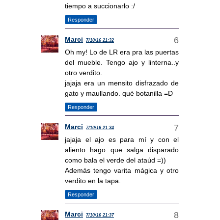
tiempo a succionarlo :/
Responder
Marci
7/10/16 21:32
Oh my! Lo de LR era pra las puertas
del mueble. Tengo ajo y linterna..y
otro verdito.
jajaja era un mensito disfrazado de
gato y maullando. qué botanilla =D
Responder
Marci
7/10/16 21:34
jajaja el ajo es para mí y con el
aliento hago que salga disparado
como bala el verde del ataúd =))
Además tengo varita mágica y otro
verdito en la tapa.
Responder
Marci
7/10/16 21:37