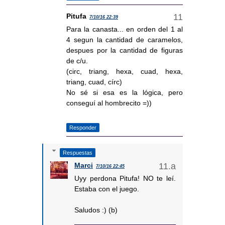
Pitufa
7/10/16 22:39
Para la canasta... en orden del 1 al
4 segun la cantidad de caramelos,
despues por la cantidad de figuras
de c/u.
(circ, triang, hexa, cuad, hexa,
triang, cuad, círc)
No sé si esa es la lógica, pero
conseguí al hombrecito =))
Responder
Respuestas
Marci
7/10/16 22:45
Uyy perdona Pitufa! NO te leí.
Estaba con el juego.
Saludos :) (b)