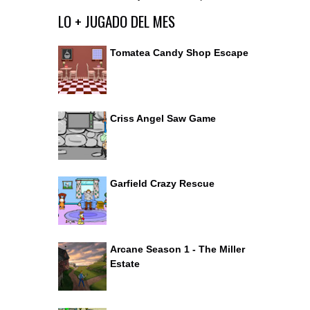
Ir al editor de comentarios
LO + JUGADO DEL MES
Tomatea Candy Shop Escape
Criss Angel Saw Game
Garfield Crazy Rescue
Arcane Season 1 - The Miller
Estate