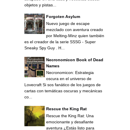
objetos y pistas...
Forgoten Asylum
Nuevo juego de escape
mezclado con aventura creado
por Melting-Minz quien también
es el creador de la serie SSSG - Super
Sneaky Spy Guy . H...
Necronomicon Book of Dead
Names
Necronomicon: Estrategia
oscura en el universo de
Lovecraft Si sos fanático de los juegos de
cartas con temáticas oscuras y mecánicas
co...
Rescue the King Rat
Rescue the King Rat: Una
emocionante y desafiante
aventura ¿Estás listo para