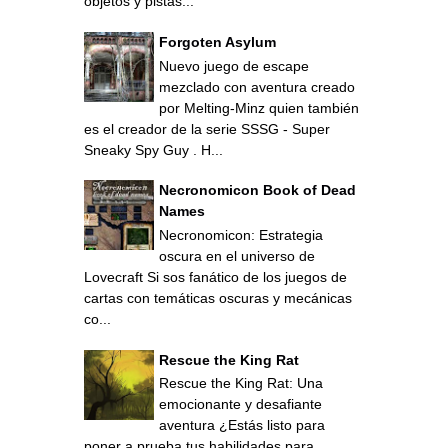
objetos y pistas...
Forgoten Asylum
Nuevo juego de escape
mezclado con aventura creado
por Melting-Minz quien también
es el creador de la serie SSSG - Super
Sneaky Spy Guy . H...
Necronomicon Book of Dead
Names
Necronomicon: Estrategia
oscura en el universo de
Lovecraft Si sos fanático de los juegos de
cartas con temáticas oscuras y mecánicas
co...
Rescue the King Rat
Rescue the King Rat: Una
emocionante y desafiante
aventura ¿Estás listo para
poner a prueba tus habilidades para