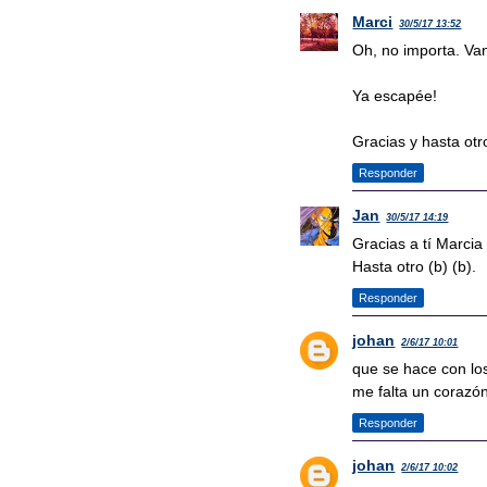
Marci
30/5/17 13:52
Oh, no importa. Va
Ya escapée!
Gracias y hasta otr
Responder
Jan
30/5/17 14:19
Gracias a tí Marcia 
Hasta otro (b) (b).
Responder
johan
2/6/17 10:01
que se hace con los
me falta un corazón
Responder
johan
2/6/17 10:02