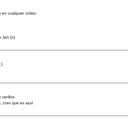
n en cualquier orden.
o Jan (o)
:).
 cerillos
, creo que es azul