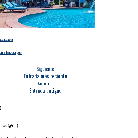
carage
ion Escape
Siguiente
Entrada más reciente
Anterior
Entrada antigua
o
 tod@s :).