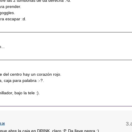
re las 2 tumbonas de da derecha :-d.
ara prender.
goggles.
ra escapar :d.
...
se del centro hay un corazón rojo.
a, caja para palabra :-?.
llador, bajo la tele :).
3:36
que abre la caja en DRINK, claro :P. Da llave negra :).