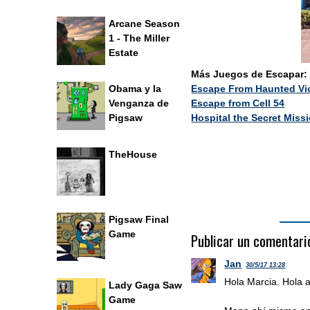
Arcane Season
1 - The Miller
Estate
Más Juegos de Escapar:
Escape From Haunted Vi
Obama y la
Escape from Cell 54
Venganza de
Hospital the Secret Miss
Pigsaw
TheHouse
Pigsaw Final
Game
Publicar un comentari
Jan
30/5/17 13:28
Hola Marcia. Hola a
Lady Gaga Saw
Game