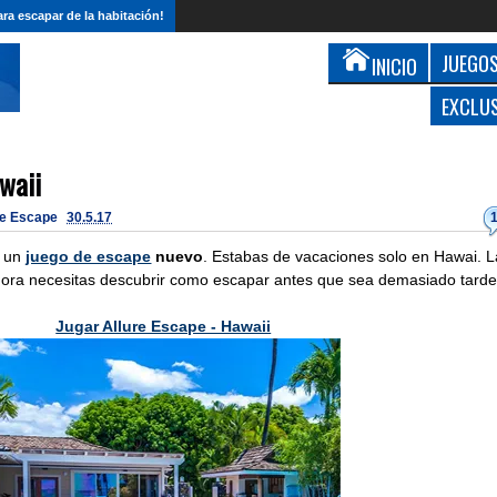
ra escapar de la habitación!
JUEGOS
INICIO
EXCLU
waii
de Escape
30.5.17
 un
juego de escape
nuevo
. Estabas de vacaciones solo en Hawai. L
Ahora necesitas descubrir como escapar antes que sea demasiado tarde
Jugar Allure Escape - Hawaii