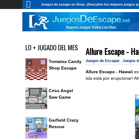
Juegos de escape en línea: ¡Descubre los mejores juegos pa
LO + JUGADO DEL MES
Allure Escape - Ha
Juegos de Escapar
,
Juegos 
Tomatea Candy
Shop Escape
Allure Escape - Hawaii
es
isla está por erupcionar! 
Criss Angel
Saw Game
Garfield Crazy
Rescue