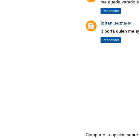
me quede varado en
Responder
johan
2/6/17 10:06
:) porfa quien me 
Responder
Comparte tu opinión sobre 