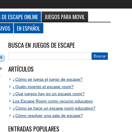
 DE ESCAPE ONLINE
JUEGOS PARA MOVIL
SIVOS
EN ESPAÑOL
BUSCA EN JUEGOS DE ESCAPE
15
ARTÍCULOS
a
.
¿Cómo se juega el juego de escape?
¿Quién inventó el escape room?
¿Qué juegos hay en un escape room?
Los Escape Room como recurso educativo
¿Cómo se hace un escape room educativo?
¿Cómo resolver una sala de escape?
ENTRADAS POPULARES