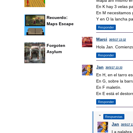
Mapa ahí mismo ent
En K hay 3 velas p
En M necesitamos 
Recuerdo:
Y en O la lancha pa
Maps Escape
Responder
Marci
30/5/17 13:32
Forgoten
Hola Jan. Comienzo
Asylum
Responder
Jan
30/5/17 13:33
En H, en el tarro e
En G, sobre la barr
En F maletín.
En E está el destorni
Responder
Respuestas
Jan
30/5/17 1
La palabra 