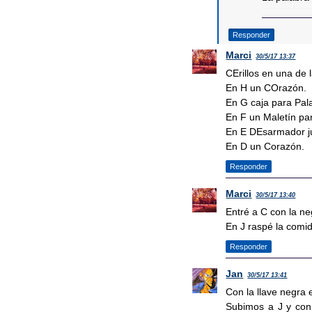
Responder
Marci
30/5/17 13:37
CErillos en una de l
En H un COrazón.
En G caja para Pal
En F un Maletín pa
En E DEsarmador jun
En D un Corazón.
Responder
Marci
30/5/17 13:40
Entré a C con la ne
En J raspé la comi
Responder
Jan
30/5/17 13:41
Con la llave negra 
Subimos a J y con 