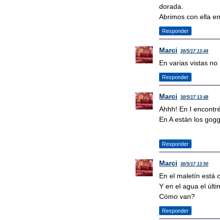
dorada.
Abrimos con ella en
Responder
Marci
30/5/17 13:44
En varias vistas no
Responder
Marci
30/5/17 13:48
Ahhh! En I encontré
En A están los gogg
Responder
Marci
30/5/17 13:50
En el maletín está 
Y en el agua el últi
Cómo van?
Responder