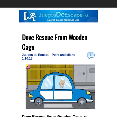
Dove Rescue From Wooden
Cage
Juegos de Escape
,
Point and clicks
1
1.10.17
Dove Rescue From Wooden Cage
es