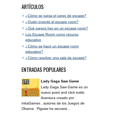
ARTÍCULOS
¿Cómo se juega el juego de escape?
¿Quién inventó el escape room?
¿Qué juegos hay en un escape room?
Los Escape Room como recurso
educativo
¿Cómo se hace un escape room
educativo?
¿Cómo resolver una sala de escape?
ENTRADAS POPULARES
Lady Gaga Saw Game
Lady Gaga Saw Game es un
nuevo point and click estilo
Aventura creado por
InkaGames , autores de los Juegos de
Obama . Pigsaw ha secuest...