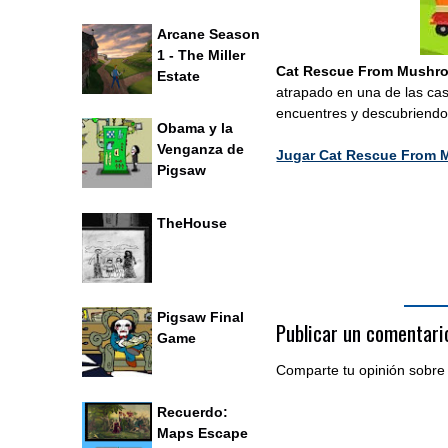
Arcane Season
1 - The Miller
Cat Rescue From Mushr
Estate
atrapado en una de las cas
encuentres y descubriendo 
Obama y la
Venganza de
Jugar Cat Rescue From
Pigsaw
TheHouse
Pigsaw Final
Publicar un comentari
Game
Comparte tu opinión sobre 
Acceder al editor de com
Recuerdo:
Maps Escape