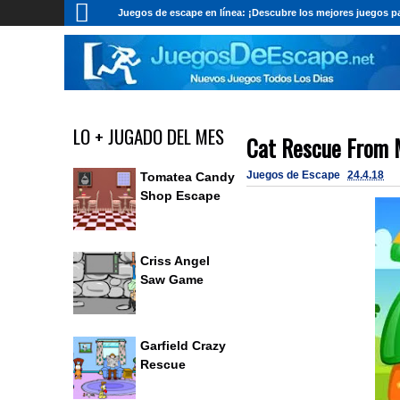
Juegos de escape en línea: ¡Descubre los mejores juegos pa
LO + JUGADO DEL MES
Cat Rescue From
Juegos de Escape
24.4.18
Tomatea Candy
Shop Escape
Criss Angel
Saw Game
Garfield Crazy
Rescue