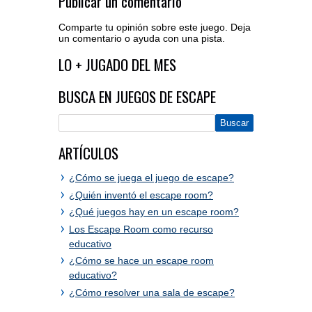
Publicar un comentario
Comparte tu opinión sobre este juego. Deja
un comentario o ayuda con una pista.
Acceder al editor de comentarios
LO + JUGADO DEL MES
BUSCA EN JUEGOS DE ESCAPE
ARTÍCULOS
¿Cómo se juega el juego de escape?
¿Quién inventó el escape room?
¿Qué juegos hay en un escape room?
Los Escape Room como recurso
educativo
¿Cómo se hace un escape room
educativo?
¿Cómo resolver una sala de escape?