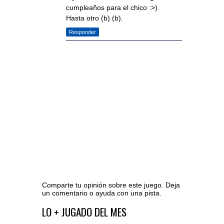
cumpleaños para el chico :>).
Hasta otro (b) (b).
Responder
Comparte tu opinión sobre este juego. Deja
un comentario o ayuda con una pista.
Ir al editor de comentarios
LO + JUGADO DEL MES