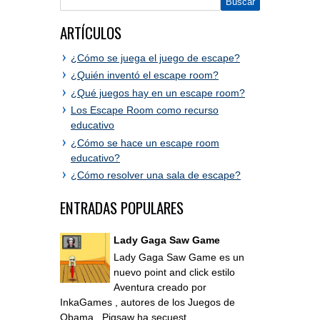
ARTÍCULOS
¿Cómo se juega el juego de escape?
¿Quién inventó el escape room?
¿Qué juegos hay en un escape room?
Los Escape Room como recurso
educativo
¿Cómo se hace un escape room
educativo?
¿Cómo resolver una sala de escape?
ENTRADAS POPULARES
Lady Gaga Saw Game
Lady Gaga Saw Game es un
nuevo point and click estilo
Aventura creado por
InkaGames , autores de los Juegos de
Obama . Pigsaw ha secuest...