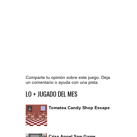
Comparte tu opinión sobre este juego. Deja
un comentario o ayuda con una pista.
Ir al editor de comentarios
LO + JUGADO DEL MES
Tomatea Candy Shop Escape
Criss Angel Saw Game