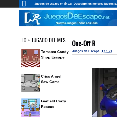
Juegos de escape en línea: ¡Descubre los mejores juegos pa
LO + JUGADO DEL MES
One-Off R
Juegos de Escape
17.1.21
Tomatea Candy
Shop Escape
Criss Angel
Saw Game
Garfield Crazy
Rescue