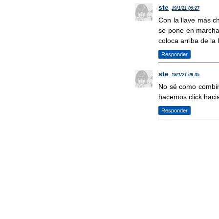
ste
19/1/21 09:27
Con la llave más ch
se pone en marcha. 
coloca arriba de la
Responder
ste
19/1/21 09:35
No sé como combinar
hacemos click hacia
Responder