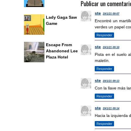
Publicar un comentari
ste
19/1/21 09:07
Lady Gaga Saw
Encontré un martill
Game
verdes un papel con
Responder
Escape From
ste
19/1/21 09:10
Abandoned Lee
Pista en el suelo a
Plaza Hotel
maletín.
Responder
ste
19/1/21 09:13
Con la llave más la
Responder
ste
19/1/21 09:14
Hacia la izquierda 
Responder