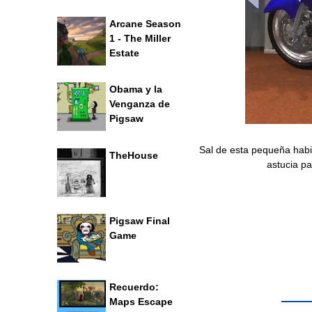
Arcane Season
1 - The Miller
Estate
Obama y la
Venganza de
Pigsaw
Sal de esta pequeña habit
TheHouse
astucia p
Pigsaw Final
Game
Recuerdo:
Maps Escape