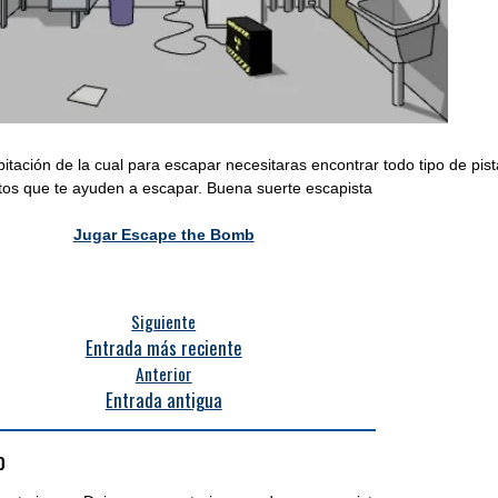
tación de la cual para escapar necesitaras encontrar todo tipo de pis
tos que te ayuden a escapar. Buena suerte escapista
Jugar Escape the Bomb
Siguiente
Entrada más reciente
Anterior
Entrada antigua
o