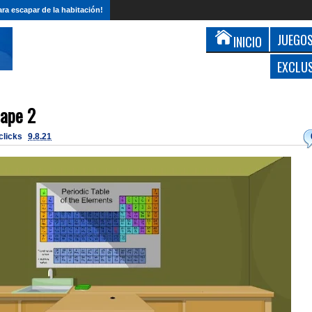
ra escapar de la habitación!
JUEGOS
INICIO
EXCLU
cape 2
 clicks
9.8.21