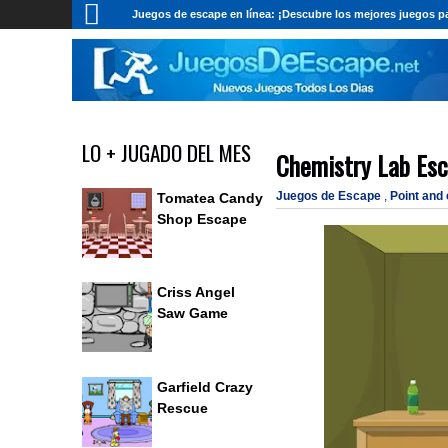
Juegos de escape en línea: ¡Descubre los mejores juegos pa
LO + JUGADO DEL MES
Chemistry Lab Es
Juegos de Escape
,
Point and
Tomatea Candy
Shop Escape
Criss Angel
Saw Game
Garfield Crazy
Rescue