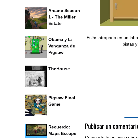
Arcane Season
1 - The Miller
Estate
Estás atrapado en un labo
Obama y la
pistas y
Venganza de
Pigsaw
TheHouse
Pigsaw Final
Game
Publicar un comentari
Recuerdo:
Maps Escape
Comparte tu opinión sobre 