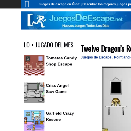
Juegos de escape en línea: ¡Descubre los mejores juegos pa
LO + JUGADO DEL MES
Twelve Dragon’s R
Juegos de Escape
,
Point and
Tomatea Candy
Shop Escape
Criss Angel
Saw Game
Garfield Crazy
Rescue