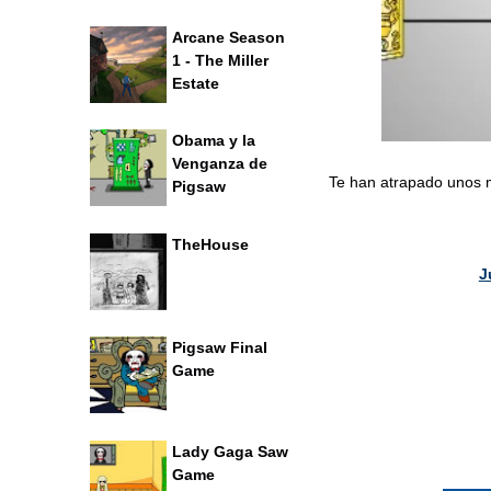
Arcane Season
1 - The Miller
Estate
Obama y la
Venganza de
Te han atrapado unos m
Pigsaw
TheHouse
J
Pigsaw Final
Game
Lady Gaga Saw
Game