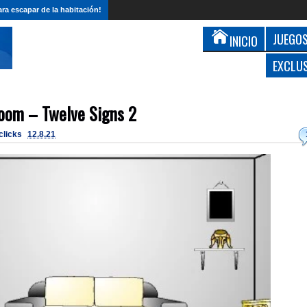
ra escapar de la habitación!
JUEGOS
INICIO
EXCLU
oom – Twelve Signs 2
 clicks
12.8.21