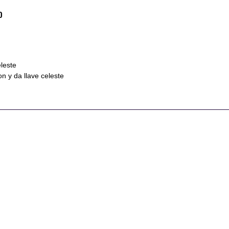
o
leste
on y da llave celeste