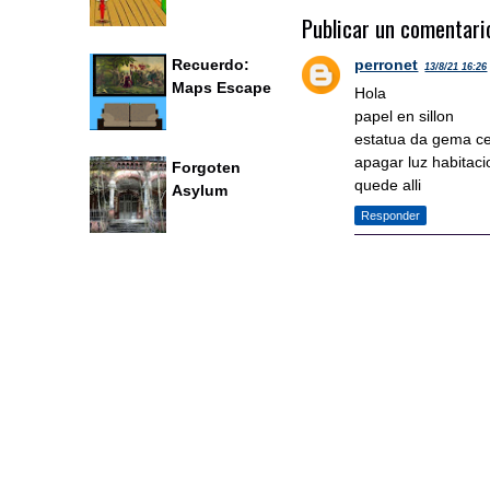
Publicar un comentari
perronet
Recuerdo:
13/8/21 16:26
Maps Escape
Hola
papel en sillon
estatua da gema ce
apagar luz habitaci
Forgoten
quede alli
Asylum
Responder