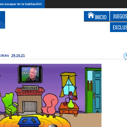
ra escapar de la habitación!
JUEGOS
INICIO
EXCLU
 clicks
29.10.21