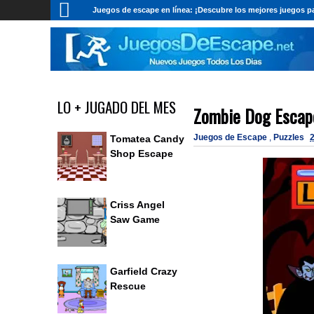
Juegos de escape en línea: ¡Descubre los mejores juegos pa
LO + JUGADO DEL MES
Zombie Dog Escap
Juegos de Escape
,
Puzzles
Tomatea Candy
Shop Escape
Criss Angel
Saw Game
Garfield Crazy
Rescue