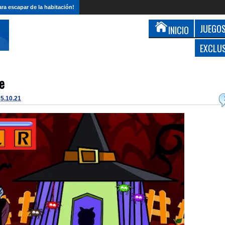
ra escapar de la habitación!
JUEGOS
INICIO
EXCLU
e
25.10.21