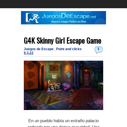
G4K Skinny Girl Escape Game
Juegos de Escape
,
Point and clicks
1
9.3.22
En un pueblo había un extraño palacio
rodeado por una densa oscuridad.
Una