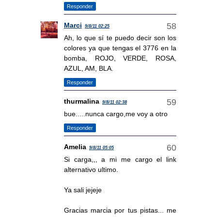
Responder
Marci
9/8/11 02:25
Ah, lo que sí te puedo decir son los
colores ya que tengas el 3776 en la
bomba, ROJO, VERDE, ROSA,
AZUL, AM, BLA.
Responder
thurmalina
9/8/11 02:38
bue.....nunca cargo,me voy a otro
Responder
Amelia
9/8/11 05:05
Si carga,,, a mi me cargo el link
alternativo ultimo.
Ya sali jejeje
Gracias marcia por tus pistas... me