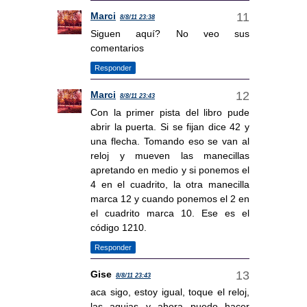
Marci
8/8/11 23:38
Siguen aquí? No veo sus
comentarios
Responder
Marci
8/8/11 23:43
Con la primer pista del libro pude
abrir la puerta. Si se fijan dice 42 y
una flecha. Tomando eso se van al
reloj y mueven las manecillas
apretando en medio y si ponemos el
4 en el cuadrito, la otra manecilla
marca 12 y cuando ponemos el 2 en
el cuadrito marca 10. Ese es el
código 1210.
Responder
Gise
8/8/11 23:43
aca sigo, estoy igual, toque el reloj,
las agujas y ahora puedo hacer