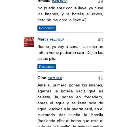
Amelia
9/8/11 00:27
No puedo abrir con la llave, ya puse
los imanes, y la botella al reves,
pero no me abre la llave =(
Responder
Marci
9/8/11 00:27
Bueno, yo voy a cenar, las dejo un
rato a ver si pudieron salir. Dejen las
pistas plis.
Responder
Gise
9/8/11 00:30
Amelia, primero pones los imanes,
agarras la botella vacia que es
celeste, la pones en fregadero,
abres el agua y se llena sola de
agua, vuelves a la puerta azul, en el
inventario das vuelta la botella
(haciendo click al boton que esta al
lado de la botella), la colocas sobre