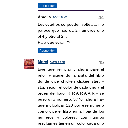
Responder
Amelia
9/8/11 00:46
Los cuadros se pueden voltear... me
parece que nos da 2 numeros uno
el 4 y otro el 2...
Para que seran??
Responder
Marci
9/8/11 01:46
tuve que reiniciar y ahora paré el
reloj, y siguiendo la pista del libro
donde dice chicken clickée start y
stop según el color de cada uno y el
orden del libro. R R A R A A R y se
puso otro número, 3776, ahora hay
que multiplicar 120 por ese número
como dice el libro en la hoja de los
números y colores. Los númros
resultantes tienen un color cada uno