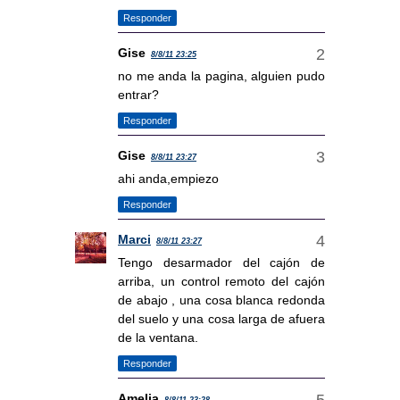
Responder
Gise
8/8/11 23:25
no me anda la pagina, alguien pudo
entrar?
Responder
Gise
8/8/11 23:27
ahi anda,empiezo
Responder
Marci
8/8/11 23:27
Tengo desarmador del cajón de
arriba, un control remoto del cajón
de abajo , una cosa blanca redonda
del suelo y una cosa larga de afuera
de la ventana.
Responder
Amelia