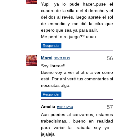
Yupi, ya lo pude hacer..puse el
cuadro de la silla o el 4 derecho y el
del dos al revés, luego apreté el sol
de enmedio y me dió la cifra que
espero que sea ya para salir.
Me perdí otro juego?? uuuu.
Responder
Marci
9/8/11 02:22
Soy libreee!!
Bueno voy a ver el otro a ver cómo
está. Por ahí veré tus comentarios si
necesitas algo.
Responder
Amelia
9/8/11 02:25
Aun puedes al canzarnos, estamos
trabadisimas... bueno en realidad
para variar la trabada soy yo...
jajajaja