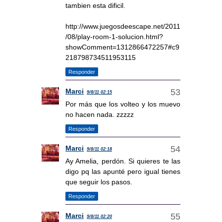
tambien esta dificil.
http://www.juegosdeescape.net/2011
/08/play-room-1-solucion.html?
showComment=1312866472257#c9
218798734511953115
Responder
Marci
9/8/11 02:15
Por más que los volteo y los muevo
no hacen nada. zzzzz
Responder
Marci
9/8/11 02:18
Ay Amelia, perdón. Si quieres te las
digo pq las apunté pero igual tienes
que seguir los pasos.
Responder
Marci
9/8/11 02:20