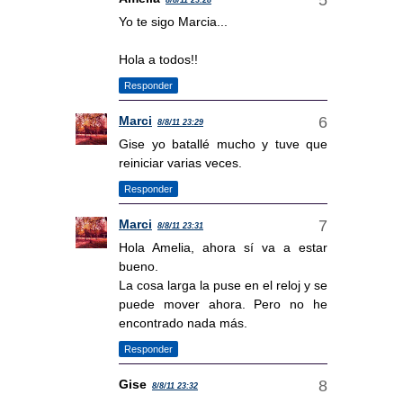
8/8/11 23:28
Yo te sigo Marcia...
Hola a todos!!
Responder
Marci
8/8/11 23:29
Gise yo batallé mucho y tuve que
reiniciar varias veces.
Responder
Marci
8/8/11 23:31
Hola Amelia, ahora sí va a estar
bueno.
La cosa larga la puse en el reloj y se
puede mover ahora. Pero no he
encontrado nada más.
Responder
Gise
8/8/11 23:32