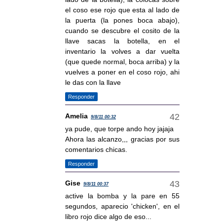
el coso ese rojo que esta al lado de
la puerta (la pones boca abajo),
cuando se descubre el cosito de la
llave sacas la botella, en el
inventario la volves a dar vuelta
(que quede normal, boca arriba) y la
vuelves a poner en el coso rojo, ahi
le das con la llave
Responder
Amelia
9/8/11 00:32
ya pude, que torpe ando hoy jajaja
Ahora las alcanzo,,, gracias por sus
comentarios chicas.
Responder
Gise
9/8/11 00:37
active la bomba y la pare en 55
segundos, aparecio 'chicken', en el
libro rojo dice algo de eso...