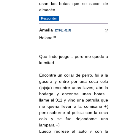
usan las botas que se sacan de
almacén.
Responder
Amelia
17/8/11 02:56
Holaaa!!!
Que lindo juego... pero me quede a
la mitad.
Encontre un collar de perro, fui a la
gasera y entre por una coca cola
(jajaja) encontre unas llaves, abri la
bodega y encontre unas botas...
llame al 911 y vino una patrulla que
me queria llevar a la comisaria +(
pero soborne al policia con la coca
cola y se fue dejandome una
lampara =)
Luego regrese al auto y con la