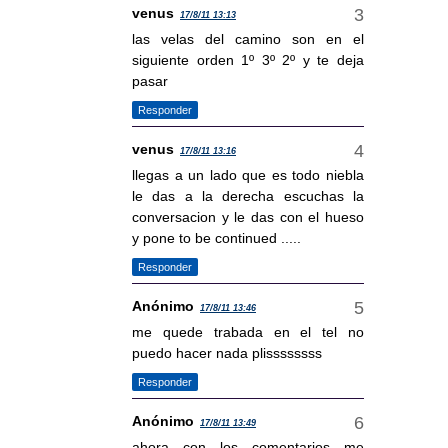
venus
17/8/11 13:13
las velas del camino son en el
siguiente orden 1º 3º 2º y te deja
pasar
Responder
venus
17/8/11 13:16
llegas a un lado que es todo niebla
le das a la derecha escuchas la
conversacion y le das con el hueso
y pone to be continued .....
Responder
Anónimo
17/8/11 13:46
me quede trabada en el tel no
puedo hacer nada plissssssss
Responder
Anónimo
17/8/11 13:49
ahora con los comentarios me