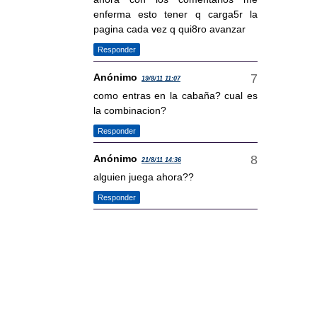
enferma esto tener q carga5r la
pagina cada vez q qui8ro avanzar
Responder
Anónimo
19/8/11 11:07
como entras en la cabaña? cual es
la combinacion?
Responder
Anónimo
21/8/11 14:36
alguien juega ahora??
Responder