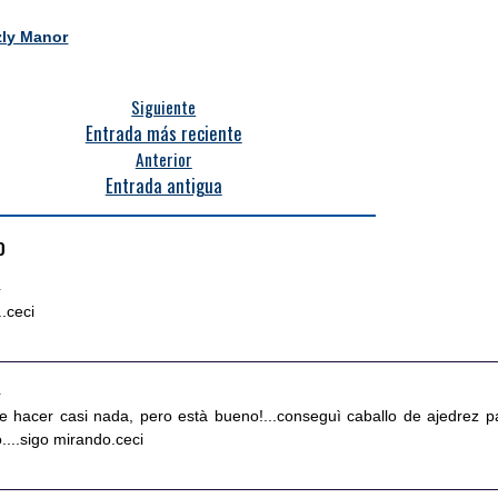
zly Manor
Siguiente
Entrada más reciente
Anterior
Entrada antigua
o
6
..ceci
0
e hacer casi nada, pero està bueno!...conseguì caballo de ajedrez p
....sigo mirando.ceci