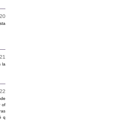
sta
 la
nde
 of
ras
é q