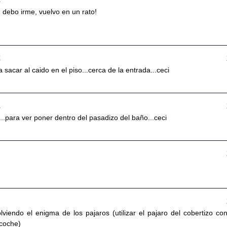
 debo irme, vuelvo en un rato!
7
a sacar al caido en el piso...cerca de la entrada...ceci
8
....para ver poner dentro del pasadizo del baño...ceci
olviendo el enigma de los pajaros (utilizar el pajaro del cobertizo con
 coche)