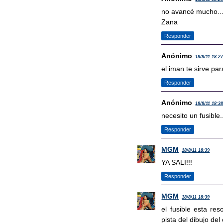
no avancé mucho...
Zana
Responder
Anónimo
18/8/11 18:2
el iman te sirve par
Responder
Anónimo
18/8/11 18:3
necesito un fusible
Responder
MGM
18/8/11 18:39
YA SALI!!!
Responder
MGM
18/8/11 18:39
el fusible esta res
pista del dibujo del