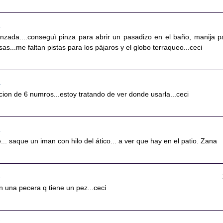
6
nzada....conseguì pinza para abrir un pasadizo en el baño, manija p
as...me faltan pistas para los pàjaros y el globo terraqueo...ceci
0
ion de 6 numros...estoy tratando de ver donde usarla...ceci
1
... saque un iman con hilo del ático... a ver que hay en el patio. Zana
2
 una pecera q tiene un pez...ceci
5