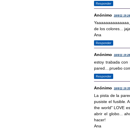
Responder
Anónimo
18/8/11 19:2
Yaaaaaaaaaaaaaa, co
de los colores... ja
Ana
Responder
Anónimo
18/8/11 19:2
estoy trabada con l
pared....pruebo con 
Responder
Anónimo
18/8/11 19:3
La pista de la par
pusiste el fusible. 
the world" LOVE es 
abrir el globo... 
hacer!
Ana