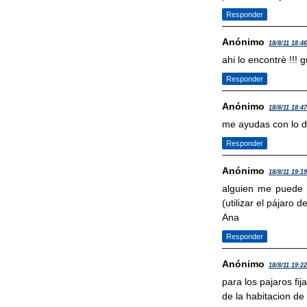
Responder
Anónimo
18/8/11 18:4
ahi lo encontrè !!! g
Responder
Anónimo
18/8/11 18:4
me ayudas con lo d
Responder
Anónimo
18/8/11 19:1
alguien me puede d
(utilizar el pájaro d
Ana
Responder
Anónimo
18/8/11 19:2
para los pajaros fi
de la habitacion de 