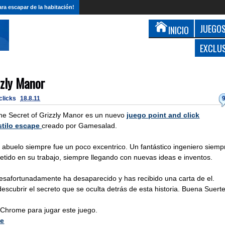
ra escapar de la habitación!
JUEGOS
INICIO
EXCLU
zzly Manor
 clicks
18.8.11
he Secret of Grizzly Manor es un nuevo
juego point and click
stilo escape
creado por Gamesalad.
l abuelo siempre fue un poco excentrico. Un fantástico ingeniero siemp
etido en su trabajo, siempre llegando con nuevas ideas e inventos.
esafortunadamente ha desaparecido y has recibido una carta de el.
escubrir el secreto que se oculta detrás de esta historia. Buena Suerte
 Chrome para jugar este juego.
me