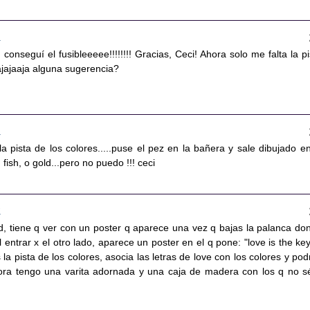
4
nseguí el fusibleeeee!!!!!!!! Gracias, Ceci! Ahora solo me falta la pi
jajajaaja alguna sugerencia?
8
a pista de los colores.....puse el pez en la bañera y sale dibujado en
fish, o gold...pero no puedo !!! ceci
5
ed, tiene q ver con un poster q aparece una vez q bajas la palanca do
Al entrar x el otro lado, aparece un poster en el q pone: "love is the key
la pista de los colores, asocia las letras de love con los colores y pod
ahora tengo una varita adornada y una caja de madera con los q no s