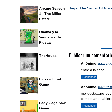
Jugar The Secret Of Griz
Arcane Season
1 - The Miller
Estate
Obama y la
Venganza de
Pigsaw
Publicar un comentari
TheHouse
Anónimo
18/8/11 17:3
entrè a la casa.......
Responder
Pigsaw Final
Game
Anónimo
18/8/11 17:5
me gusta....no pud
completar el tablero
Lady Gaga Saw
Responder
Game