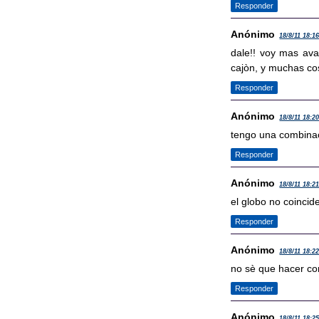
Responder
Anónimo
18/8/11 18:1
dale!! voy mas ava
cajòn, y muchas cos
Responder
Anónimo
18/8/11 18:2
tengo una combinac
Responder
Anónimo
18/8/11 18:2
el globo no coincide
Responder
Anónimo
18/8/11 18:2
no sè que hacer con
Responder
Anónimo
18/8/11 18:2