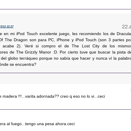
/3/12 22:27
e en mi iPod Touch excelente juego, les recomiendo los de Dracula
Of The Dragon son para PC, iPhone y iPod Touch (son 3 partes po
lo acabe 2). Veré si compro el de The Lost City de los mismo
dores de The Grizzly Manor :D. Por cierto tuve que buscar la pista d
s del globo terráqueo porque no sabía que hacer y nunca ví la palabr
ónde se encuentra?
9
e madera !!!...varita adornada?? creo q eso no lo vi...ceci
0
era al fuego...tengo una pesa ahora.ceci