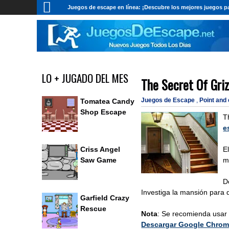
Juegos de escape en línea: ¡Descubre los mejores juegos pa
LO + JUGADO DEL MES
The Secret Of Gri
Juegos de Escape
,
Point and
Tomatea Candy
Shop Escape
T
e
E
Criss Angel
m
Saw Game
D
Investiga la mansión para d
Garfield Crazy
Rescue
Nota
: Se recomienda usar
Descargar Google Chro