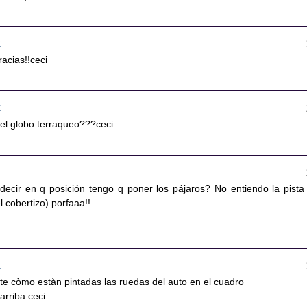
6
racias!!ceci
7
el globo terraqueo???ceci
9
ecir en q posición tengo q poner los pájaros? No entiendo la pista
el cobertizo) porfaaa!!
2
jate còmo estàn pintadas las ruedas del auto en el cuadro
arriba.ceci