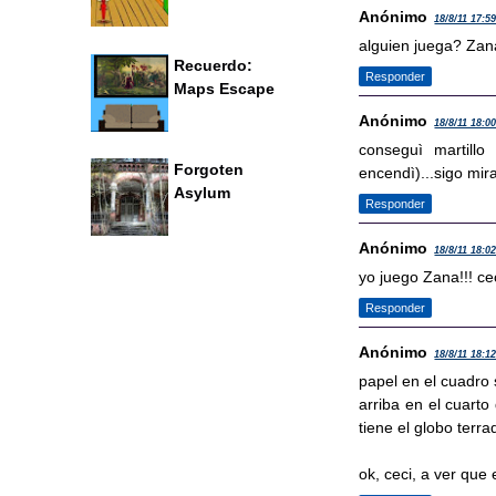
Anónimo
18/8/11 17:5
alguien juega? Zan
Recuerdo:
Responder
Maps Escape
Anónimo
18/8/11 18:0
conseguì martillo
Forgoten
encendì)...sigo mir
Asylum
Responder
Anónimo
18/8/11 18:0
yo juego Zana!!! ce
Responder
Anónimo
18/8/11 18:1
papel en el cuadro 
arriba en el cuarto
tiene el globo terr
ok, ceci, a ver que