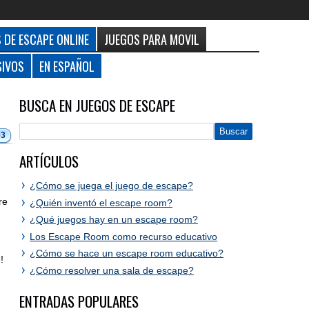
 DE ESCAPE ONLINE
JUEGOS PARA MOVIL
SIVOS
EN ESPAÑOL
BUSCA EN JUEGOS DE ESCAPE
93
ARTÍCULOS
¿Cómo se juega el juego de escape?
re
¿Quién inventó el escape room?
¿Qué juegos hay en un escape room?
Los Escape Room como recurso educativo
¿Cómo se hace un escape room educativo?
!
¿Cómo resolver una sala de escape?
ENTRADAS POPULARES