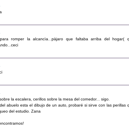
9
a
0
 para romper la alcancìa...pàjaro que faltaba arriba del hogar( 
ando...ceci
2
ci
2
sobre la escalera, cerillos sobre la mesa del comedor... sigo.
 del abuelo esta el dibujo de un auto, probaré si sirve con las perillas 
aqueo del estudio. Zana
 encontramos!