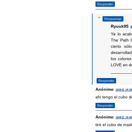
Responder
Respuestas
Ryuuk95
4
Ya lo acab
The Path 
cierto só
desarrolla
los colore
LOVE en d
Responder
Anónimo
18/8/11 19:3
ahi tengo el cubo d
Responder
Anónimo
18/8/11 19:4
tirè el cubo de mad