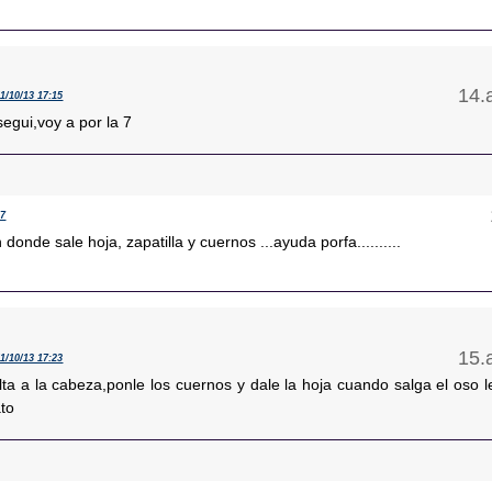
11/10/13 17:15
segui,voy a por la 7
07
onde sale hoja, zapatilla y cuernos ...ayuda porfa..........
11/10/13 17:23
lta a la cabeza,ponle los cuernos y dale la hoja cuando salga el oso l
ato