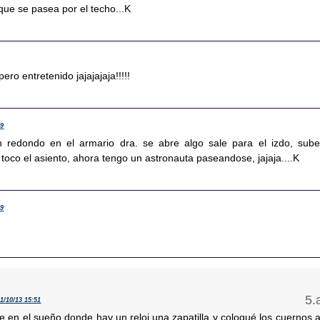
que se pasea por el techo...K
ro entretenido jajajajaja!!!!!
39
n redondo en el armario dra. se abre algo sale para el izdo, sube
, toco el asiento, ahora tengo un astronauta paseandose, jajaja....K
39
11/10/13 15:51
 en el sueño donde hay un reloj,una zapatilla y coloqué los cuernos a