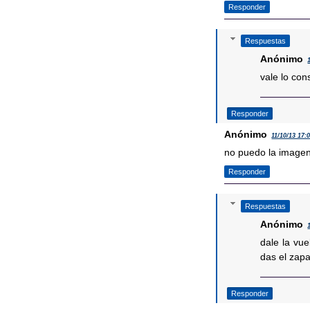
Responder
Respuestas
Anónimo
vale lo con
Responder
Anónimo
11/10/13 17:
no puedo la imagen d
Responder
Respuestas
Anónimo
dale la vue
das el zap
Responder