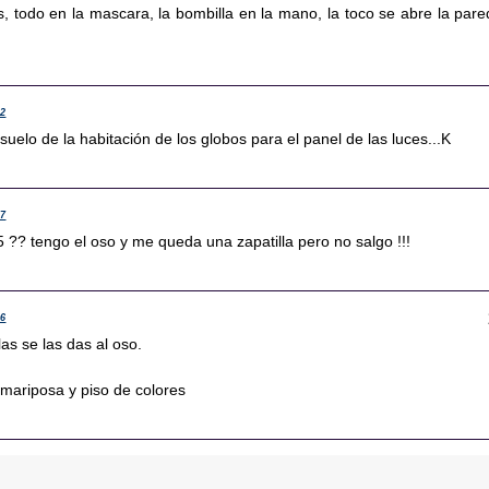
os, todo en la mascara, la bombilla en la mano, la toco se abre la pare
22
l suelo de la habitación de los globos para el panel de las luces...K
27
 ?? tengo el oso y me queda una zapatilla pero no salgo !!!
36
las se las das al oso.
 mariposa y piso de colores