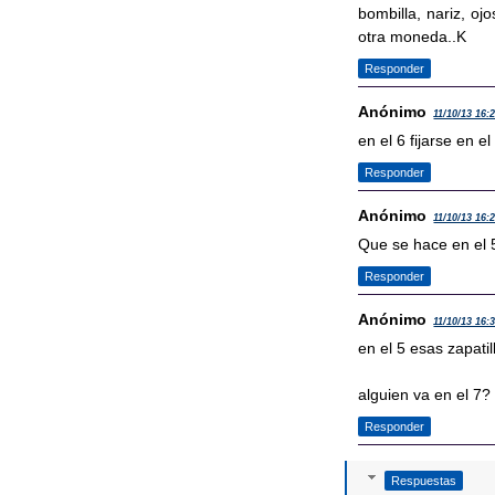
bombilla, nariz, oj
otra moneda..K
Responder
Anónimo
11/10/13 16:
en el 6 fijarse en e
Responder
Anónimo
11/10/13 16:
Que se hace en el 5
Responder
Anónimo
11/10/13 16:
en el 5 esas zapatil
alguien va en el 7?
Responder
Respuestas