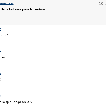
11/10/13 16:40
 lleva botones para la ventana
38
oder"....K
38
l oso
41
D
05
 lo que tengo en la 6