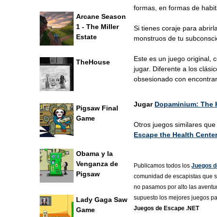
formas, en formas de habit
Arcane Season
1 - The Miller
Si tienes coraje para abrir
Estate
monstruos de tu subconscie
Este es un juego original, 
TheHouse
jugar. Diferente a los clás
obsesionado con encontrar 
Jugar
Dopaminium: The 
Pigsaw Final
Game
Otros juegos similares q
Escape the Health Cente
Obama y la
Venganza de
Publicamos todos los
Juegos d
Pigsaw
comunidad de escapistas que se
no pasamos por alto las aventur
supuesto los mejores juegos p
Lady Gaga Saw
Juegos de Escape .NET
Game