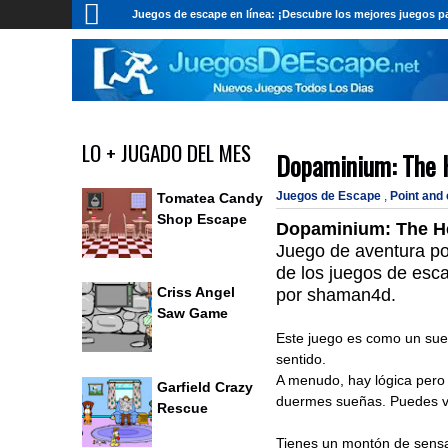
Juegos de escape en línea: ¡Descubre los mejores juegos pa
LO + JUGADO DEL MES
Dopaminium: The 
Juegos de Escape
,
Point and
Tomatea Candy
Shop Escape
Dopaminium: The H
Juego de aventura poi
de los juegos de esc
Criss Angel
por shaman4d.
Saw Game
Este juego es como un sue
sentido.
A menudo, hay lógica pero
Garfield Crazy
duermes sueñas. Puedes ver
Rescue
Tienes un montón de sens