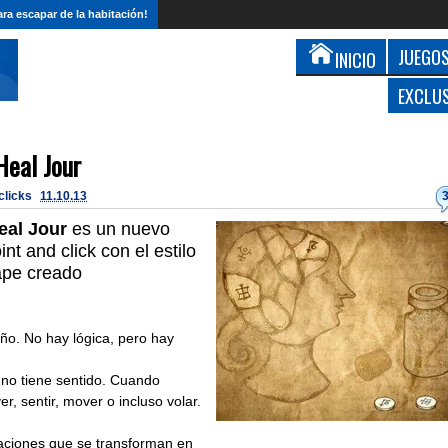
ra escapar de la habitación!
JUEGOS
INICIO
EXCLU
Heal Jour
 clicks
11.10.13
eal Jour
es un nuevo
nt and click con el estilo
ape creado
ño. No hay lógica, pero hay
 no tiene sentido. Cuando
, sentir, mover o incluso volar.
aciones que se transforman en