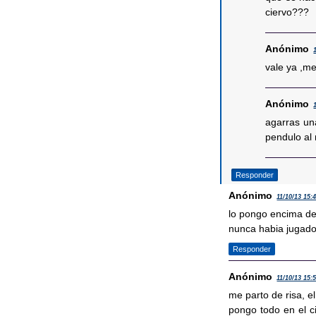
ciervo???
Anónimo
vale ya ,me
Anónimo
agarras una
pendulo al r
Responder
Anónimo
11/10/13 15:
lo pongo encima de
nunca habia jugado 
Responder
Anónimo
11/10/13 15:
me parto de risa, el
pongo todo en el c