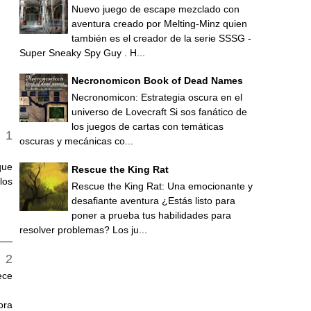
Nuevo juego de escape mezclado con
aventura creado por Melting-Minz quien
también es el creador de la serie SSSG -
Super Sneaky Spy Guy . H...
Necronomicon Book of Dead Names
Necronomicon: Estrategia oscura en el
universo de Lovecraft Si sos fanático de
los juegos de cartas con temáticas
oscuras y mecánicas co...
que
Rescue the King Rat
los
Rescue the King Rat: Una emocionante y
desafiante aventura ¿Estás listo para
poner a prueba tus habilidades para
resolver problemas? Los ju...
ece
ora