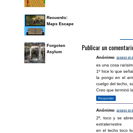
Recuerdo:
Maps Escape
Publicar un comentari
Forgoten
Asylum
Anónimo
11/10/13 15:
es una cosa rarisi
1º hice lo que seña
la pongo en el arm
cuelgo del techo, s
Creo que terminó la
Responder
Anónimo
11/10/13 15:
2º, toco y se abre
extraterrestre
en el techo toco 