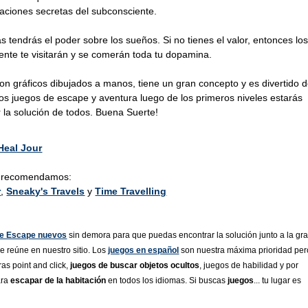
aciones secretas del subconsciente.
las tendrás el poder sobre los sueños. Si no tienes el valor, entonces lo
nte te visitarán y se comerán toda tu dopamina.
con gráficos dibujados a manos, tiene un gran concepto y es divertido 
icos juegos de escape y aventura luego de los primeros niveles estarás
la solución de todos. Buena Suerte!
Heal Jour
ue recomendamos:
r
,
Sneaky's Travels
y
Time Travelling
e Escape nuevos
sin demora para que puedas encontrar la solución junto a la gr
 reúne en nuestro sitio. Los
juegos en español
son nuestra máxima prioridad per
as point and click,
juegos de buscar objetos ocultos
, juegos de habilidad y por
ara
escapar de la habitación
en todos los idiomas. Si buscas
juegos
... tu lugar es