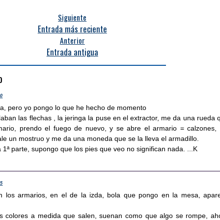
Siguiente
Entrada más reciente
Anterior
Entrada antigua
o
30
ma, pero yo pongo lo que he hecho de momento
laban las flechas , la jeringa la puse en el extractor, me da una rueda 
ario, prendo el fuego de nuevo, y se abre el armario = calzones, 
ale un mostruo y me da una moneda que se la lleva el armadillo.
 1ª parte, supongo que los pies que veo no significan nada. ...K
35
n los armarios, en el de la izda, bola que pongo en la mesa, apar
los colores a medida que salen, suenan como que algo se rompe, ah