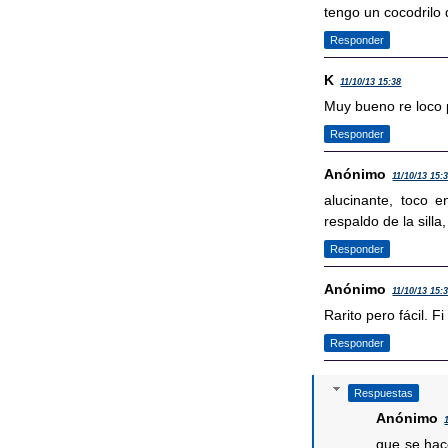
tengo un cocodrilo 
Responder
K
11/10/13 15:38
Muy bueno re loco pe
Responder
Anónimo
11/10/13 15:
alucinante, toco e
respaldo de la silla
Responder
Anónimo
11/10/13 15:
Rarito pero fácil. Fi
Responder
Respuestas
Anónimo
que se hace