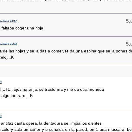
11/10/13 15:57
 faltaba coger una hoja
11/10/13 16:03
 de las hojas y se la das a comer, te da una espina que se la pones d
eloj...K
43
l ETE , ojos naranja, se trasforma y me da otra moneda
algo tan raro ...K
53
 antifaz canta opera, la dentadura se limpia los dientes
irculo y sale un señor y 5 señales en la pared, en 1 una mascara, bo