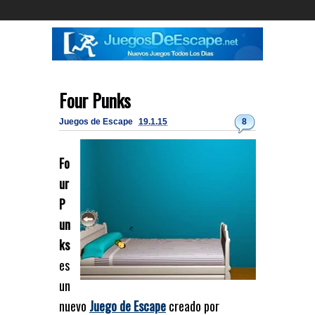
Four Punks
Juegos de Escape
19.1.15
8
Fo
ur
P
un
ks
es
un
nuevo
Juego de Escape
creado por