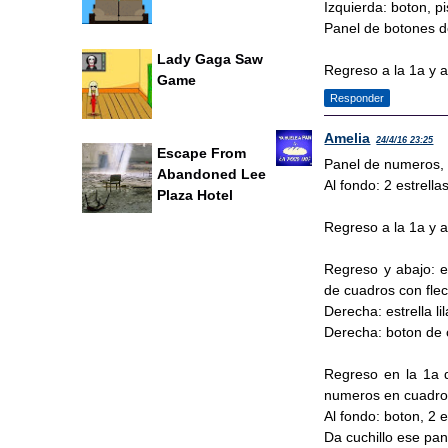
Izquierda: boton, p
Panel de botones de
Lady Gaga Saw
Regreso a la 1a y a
Game
Responder
Amelia
24/4/16 23:25
Escape From
Panel de numeros, n
Abandoned Lee
Al fondo: 2 estrella
Plaza Hotel
Regreso a la 1a y a 
Regreso y abajo: es
de cuadros con fle
Derecha: estrella li
Derecha: boton de 
Regreso en la 1a de
numeros en cuadro
Al fondo: boton, 2 e
Da cuchillo ese pan