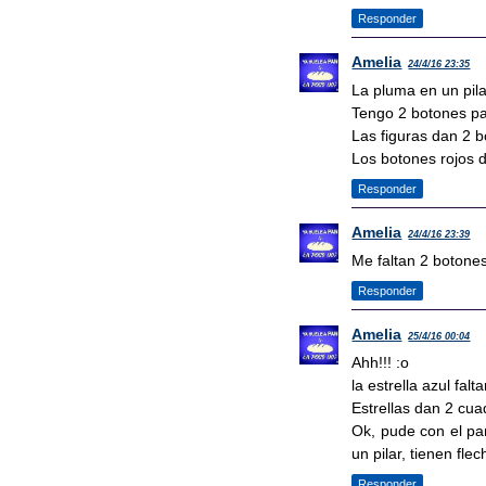
Responder
Amelia
24/4/16 23:35
La pluma en un pila
Tengo 2 botones par
Las figuras dan 2 b
Los botones rojos d
Responder
Amelia
24/4/16 23:39
Me faltan 2 botones 
Responder
Amelia
25/4/16 00:04
Ahh!!! :o
la estrella azul fal
Estrellas dan 2 cua
Ok, pude con el pa
un pilar, tienen fl
Responder