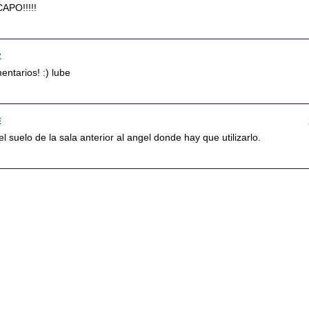
CAPO!!!!!
2
entarios! :) lube
5
el suelo de la sala anterior al angel donde hay que utilizarlo.