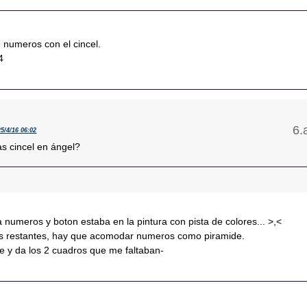
e numeros con el cincel.
4
25/4/16 06:02
as cincel en ángel?
a numeros y boton estaba en la pintura con pista de colores... >,<
es restantes, hay que acomodar numeros como piramide.
e y da los 2 cuadros que me faltaban-