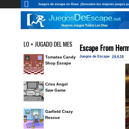
Juegos de escape en línea: ¡Descubre los mejores juegos pa
LO + JUGADO DEL MES
Escape From Her
Juegos de Escape
24.4.16
Tomatea Candy
Shop Escape
Criss Angel
Saw Game
Garfield Crazy
Rescue