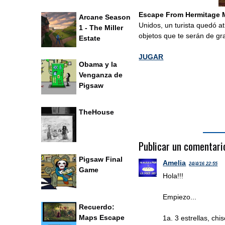
Escape From Hermitage
Arcane Season
Unidos, un turista quedó a
1 - The Miller
objetos que te serán de gr
Estate
JUGAR
Obama y la
Venganza de
Pigsaw
TheHouse
Publicar un comentari
Pigsaw Final
Amelia
24/4/16 22:55
Game
Hola!!!
Empiezo...
Recuerdo:
Maps Escape
1a. 3 estrellas, chis