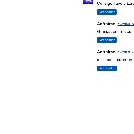
Consigo llave y ES
Responder
Anónimo
25/4/16 02:2
Gracias por los com
Responder
Anónimo
25/4/16 10:5
el cincel estaba en 
Responder