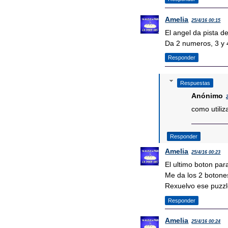
Amelia
25/4/16 00:15
El angel da pista d
Da 2 numeros, 3 y 
Responder
Respuestas
Anónimo
como utiliz
Responder
Amelia
25/4/16 00:23
El ultimo boton par
Me da los 2 boton
Rexuelvo ese puzzl
Responder
Amelia
25/4/16 00:24